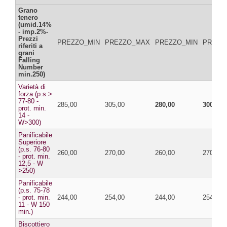
Grano
tenero
(umid.14%
- imp.2%-
Prezzi
PREZZO_MIN
PREZZO_MAX
PREZZO_MIN
PREZZ
riferiti a
grani
Falling
Number
min.250)
Varietà di
forza (p.s.>
77-80 -
285,00
305,00
280,00
300,00
prot. min.
14 -
W>300)
Panificabile
Superiore
(p.s. 76-80
260,00
270,00
260,00
270,00
- prot. min.
12,5 - W
>250)
Panificabile
(p.s. 75-78
- prot. min.
244,00
254,00
244,00
254,00
11 - W 150
min.)
Biscottiero