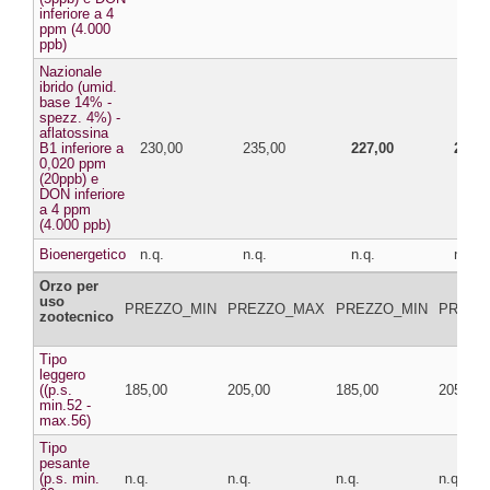
inferiore a 4
ppm (4.000
ppb)
Nazionale
ibrido (umid.
base 14% -
spezz. 4%) -
aflatossina
B1 inferiore a
230,00
235,00
227,00
232,0
0,020 ppm
(20ppb) e
DON inferiore
a 4 ppm
(4.000 ppb)
Bioenergetico
n.q.
n.q.
n.q.
n.q.
Orzo per
uso
PREZZO_MIN
PREZZO_MAX
PREZZO_MIN
PREZZ
zootecnico
Tipo
leggero
((p.s.
185,00
205,00
185,00
205,00
min.52 -
max.56)
Tipo
pesante
(p.s. min.
n.q.
n.q.
n.q.
n.q.