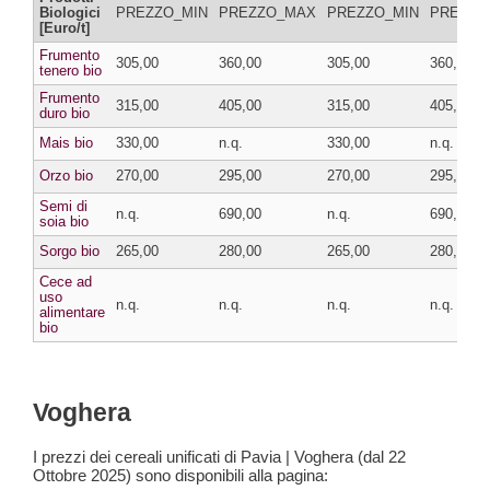
Biologici
PREZZO_MIN
PREZZO_MAX
PREZZO_MIN
PREZZO
[Euro/t]
Frumento
305,00
360,00
305,00
360,00
tenero bio
Frumento
315,00
405,00
315,00
405,00
duro bio
Mais bio
330,00
n.q.
330,00
n.q.
Orzo bio
270,00
295,00
270,00
295,00
Semi di
n.q.
690,00
n.q.
690,00
soia bio
Sorgo bio
265,00
280,00
265,00
280,00
Cece ad
uso
n.q.
n.q.
n.q.
n.q.
alimentare
bio
Voghera
I prezzi dei cereali unificati di Pavia | Voghera (dal 22
Ottobre 2025) sono disponibili alla pagina: