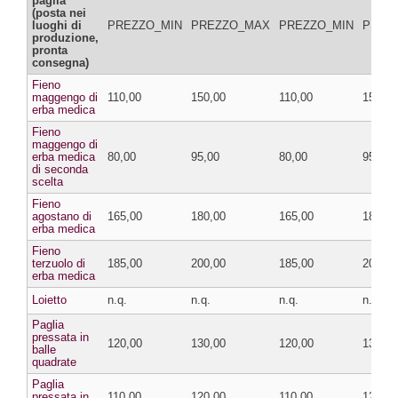
paglia
(posta nei
luoghi di
PREZZO_MIN
PREZZO_MAX
PREZZO_MIN
PREZ
produzione,
pronta
consegna)
Fieno
maggengo di
110,00
150,00
110,00
150,00
erba medica
Fieno
maggengo di
erba medica
80,00
95,00
80,00
95,00
di seconda
scelta
Fieno
agostano di
165,00
180,00
165,00
180,00
erba medica
Fieno
terzuolo di
185,00
200,00
185,00
200,00
erba medica
Loietto
n.q.
n.q.
n.q.
n.q.
Paglia
pressata in
120,00
130,00
120,00
130,00
balle
quadrate
Paglia
pressata in
110,00
120,00
110,00
120,00