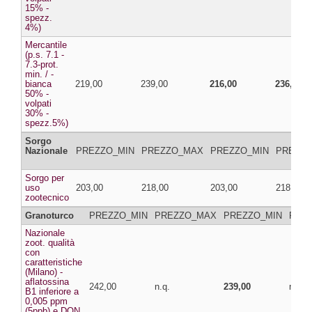
15% -
spezz.
4%)
Mercantile
(p.s. 7.1 -
7.3-prot.
min. / -
bianca
219,00
239,00
216,00
236,00
50% -
volpati
30% -
spezz.5%)
Sorgo
Nazionale
PREZZO_MIN
PREZZO_MAX
PREZZO_MIN
PREZZ
Sorgo per
uso
203,00
218,00
203,00
218,00
zootecnico
Granoturco
PREZZO_MIN
PREZZO_MAX
PREZZO_MIN
PRE
Nazionale
zoot. qualità
con
caratteristiche
(Milano) -
aflatossina
242,00
n.q.
239,00
n.q.
B1 inferiore a
0,005 ppm
(5ppb) e DON