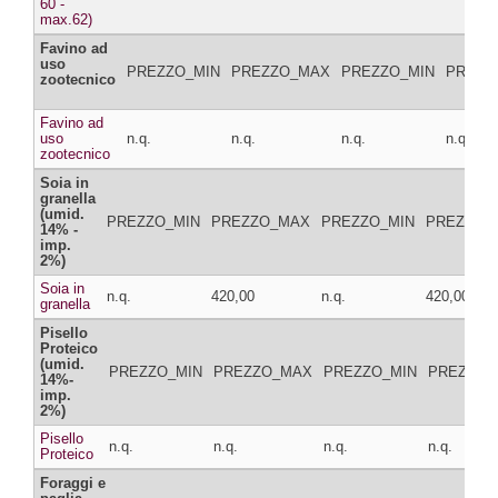
60 -
max.62)
Favino ad
uso
PREZZO_MIN
PREZZO_MAX
PREZZO_MIN
PREZZ
zootecnico
Favino ad
uso
n.q.
n.q.
n.q.
n.q.
zootecnico
Soia in
granella
(umid.
PREZZO_MIN
PREZZO_MAX
PREZZO_MIN
PREZZO_
14% -
imp.
2%)
Soia in
n.q.
420,00
n.q.
420,00
granella
Pisello
Proteico
(umid.
PREZZO_MIN
PREZZO_MAX
PREZZO_MIN
PREZZO_
14%-
imp.
2%)
Pisello
n.q.
n.q.
n.q.
n.q.
Proteico
Foraggi e