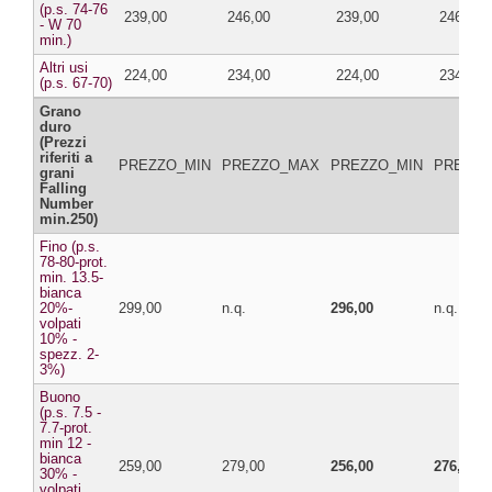
(p.s. 74-76
239,00
246,00
239,00
246,00
- W 70
min.)
Altri usi
224,00
234,00
224,00
234,00
(p.s. 67-70)
Grano
duro
(Prezzi
riferiti a
PREZZO_MIN
PREZZO_MAX
PREZZO_MIN
PREZZ
grani
Falling
Number
min.250)
Fino (p.s.
78-80-prot.
min. 13.5-
bianca
20%-
299,00
n.q.
296,00
n.q.
volpati
10% -
spezz. 2-
3%)
Buono
(p.s. 7.5 -
7.7-prot.
min 12 -
bianca
259,00
279,00
256,00
276,00
30% -
volpati