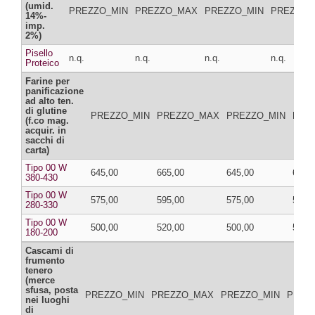
(umid.
PREZZO_MIN
PREZZO_MAX
PREZZO_MIN
PREZZO_
14%-
imp.
2%)
Pisello
n.q.
n.q.
n.q.
n.q.
Proteico
Farine per
panificazione
ad alto ten.
di glutine
PREZZO_MIN
PREZZO_MAX
PREZZO_MIN
PRE
(f.co mag.
acquir. in
sacchi di
carta)
Tipo 00 W
645,00
665,00
645,00
665,
380-430
Tipo 00 W
575,00
595,00
575,00
595,
280-330
Tipo 00 W
500,00
520,00
500,00
520,
180-200
Cascami di
frumento
tenero
(merce
sfusa, posta
PREZZO_MIN
PREZZO_MAX
PREZZO_MIN
PREZ
nei luoghi
di