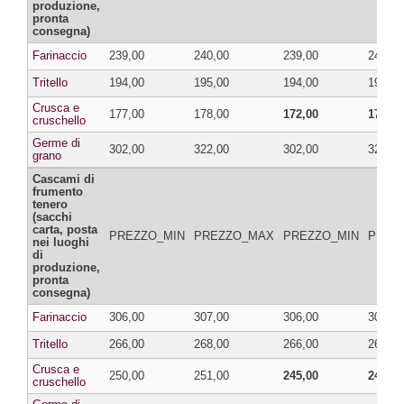
produzione,
pronta
consegna)
Farinaccio
239,00
240,00
239,00
240,00
Tritello
194,00
195,00
194,00
195,00
Crusca e
177,00
178,00
172,00
177,00
cruschello
Germe di
302,00
322,00
302,00
322,00
grano
Cascami di
frumento
tenero
(sacchi
carta, posta
PREZZO_MIN
PREZZO_MAX
PREZZO_MIN
PREZ
nei luoghi
di
produzione,
pronta
consegna)
Farinaccio
306,00
307,00
306,00
307,00
Tritello
266,00
268,00
266,00
268,00
Crusca e
250,00
251,00
245,00
246,00
cruschello