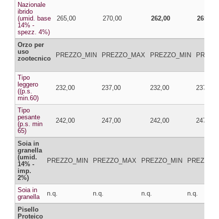
Nazionale
ibrido
(umid. base
265,00
270,00
262,00
265,00
14% -
spezz. 4%)
Orzo per
uso
PREZZO_MIN
PREZZO_MAX
PREZZO_MIN
PREZZ
zootecnico
Tipo
leggero
232,00
237,00
232,00
237,00
((p.s.
min.60)
Tipo
pesante
242,00
247,00
242,00
247,00
(p.s. min
65)
Soia in
granella
(umid.
PREZZO_MIN
PREZZO_MAX
PREZZO_MIN
PREZZO_
14% -
imp.
2%)
Soia in
n.q.
n.q.
n.q.
n.q.
granella
Pisello
Proteico