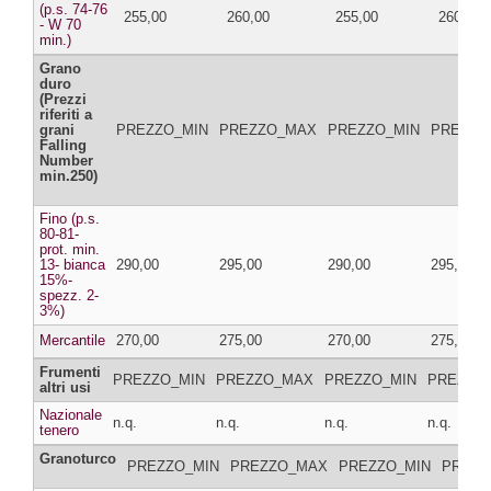
(p.s. 74-76
255,00
260,00
255,00
260,00
- W 70
min.)
Grano
duro
(Prezzi
riferiti a
grani
PREZZO_MIN
PREZZO_MAX
PREZZO_MIN
PREZZO
Falling
Number
min.250)
Fino (p.s.
80-81-
prot. min.
13- bianca
290,00
295,00
290,00
295,00
15%-
spezz. 2-
3%)
Mercantile
270,00
275,00
270,00
275,00
Frumenti
PREZZO_MIN
PREZZO_MAX
PREZZO_MIN
PREZZO
altri usi
Nazionale
n.q.
n.q.
n.q.
n.q.
tenero
Granoturco
PREZZO_MIN
PREZZO_MAX
PREZZO_MIN
PREZZ