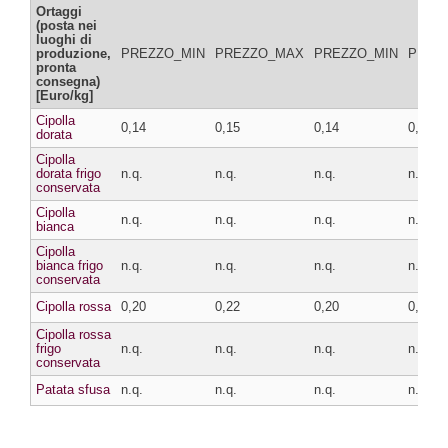
Ortaggi
(posta nei
luoghi di
produzione,
PREZZO_MIN
PREZZO_MAX
PREZZO_MIN
PREZ
pronta
consegna)
[Euro/kg]
Cipolla
0,14
0,15
0,14
0,15
dorata
Cipolla
dorata frigo
n.q.
n.q.
n.q.
n.q.
conservata
Cipolla
n.q.
n.q.
n.q.
n.q.
bianca
Cipolla
bianca frigo
n.q.
n.q.
n.q.
n.q.
conservata
Cipolla rossa
0,20
0,22
0,20
0,22
Cipolla rossa
frigo
n.q.
n.q.
n.q.
n.q.
conservata
Patata sfusa
n.q.
n.q.
n.q.
n.q.