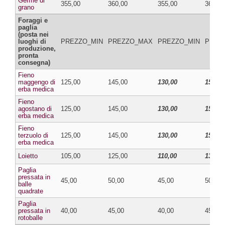
Germe di
355,00
360,00
355,00
360,00
grano
Foraggi e
paglia
(posta nei
luoghi di
PREZZO_MIN
PREZZO_MAX
PREZZO_MIN
PREZ
produzione,
pronta
consegna)
Fieno
maggengo di
125,00
145,00
130,00
150,00
erba medica
Fieno
agostano di
125,00
145,00
130,00
150,00
erba medica
Fieno
terzuolo di
125,00
145,00
130,00
150,00
erba medica
Loietto
105,00
125,00
110,00
130,00
Paglia
pressata in
45,00
50,00
45,00
50,00
balle
quadrate
Paglia
pressata in
40,00
45,00
40,00
45,00
rotoballe