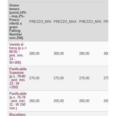
Grano
tenero
(umid.14%
- imp.2%-
Prezzi
PREZZO_MIN
PREZZO_MAX
PREZZO_MIN
PREZZ
riferiti a
grani
Falling
Number
min.250)
Varietà di
forza (p.s.>
80-81 -
280,00
300,00
280,00
300,00
prot. min.
14 -
W>300)
Panificabile
Superiore
(p.s. 78-80
270,00
275,00
270,00
275,00
- prot. min.
13 - W
>250)
Panificabile
(p.s. 76-78
- prot. min.
260,00
265,00
260,00
265,00
11 - W 150
min.)
Biscottiero