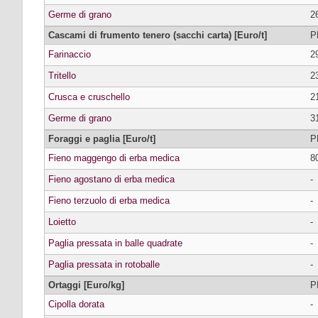
Germe di grano
2
Cascami di frumento tenero (sacchi carta) [Euro/t]
P
Farinaccio
2
Tritello
2
Crusca e cruschello
2
Germe di grano
3
Foraggi e paglia [Euro/t]
P
Fieno maggengo di erba medica
8
Fieno agostano di erba medica
-
Fieno terzuolo di erba medica
-
Loietto
-
Paglia pressata in balle quadrate
-
Paglia pressata in rotoballe
-
Ortaggi [Euro/kg]
P
Cipolla dorata
-