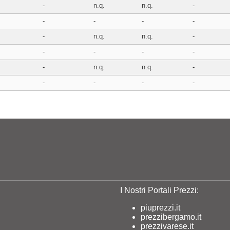
-
n.q.
n.q.
-
-
-
-
-
-
n.q.
n.q.
-
-
-
-
-
-
n.q.
n.q.
-
-
-
-
-
I Nostri Portali Prezzi:
piuprezzi.it
prezzibergamo.it
prezzivarese.it