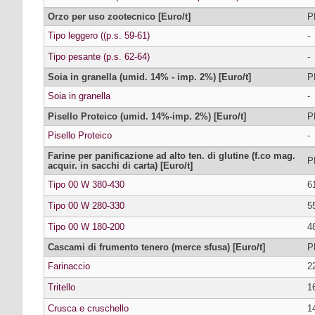
Orzo per uso zootecnico [Euro/t]
P
Tipo leggero ((p.s. 59-61)
-
Tipo pesante (p.s. 62-64)
-
Soia in granella (umid. 14% - imp. 2%) [Euro/t]
P
Soia in granella
-
Pisello Proteico (umid. 14%-imp. 2%) [Euro/t]
P
Pisello Proteico
-
Farine per panificazione ad alto ten. di glutine (f.co mag.
P
acquir. in sacchi di carta) [Euro/t]
Tipo 00 W 380-430
6
Tipo 00 W 280-330
5
Tipo 00 W 180-200
4
Cascami di frumento tenero (merce sfusa) [Euro/t]
P
Farinaccio
2
Tritello
1
Crusca e cruschello
1