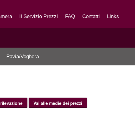
amera
Il Servizio Prezzi
FAQ
Contatti
Links
Pavia/Voghera
 rilevazione
Vai alle medie dei prezzi