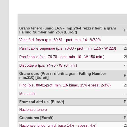
Grano tenero (umid.14% - imp.2%-Prezzi riferiti a grani
P
Falling Number min.250) [Euro/t]
Varietà di forza (p.s. 60-81 - prot. min. 14 - W320)
-
Panificabile Superiore (p.s. 78-80 - prot. min. 12,5 - W 220)
2
Panificabile (p.s. 76-78 - prpt. min. 10 - W 150 min.)
2
Biscottiero (p.s. 74-76 - W 70 min.)
-
Grano duro (Prezzi riferiti a grani Falling Number
P
min.250) [Euro/t]
Fino (p.s. 80-81-prot. min. 13- binac. 15%-spezz. 2-3%)
2
Mercantile
-
Frumenti altri usi [Euro/t]
P
Nazionale tenero
-
Granoturco [Euro/t]
P
Nazionale ibrido (umid. base 14% - spezz. 4%)
2