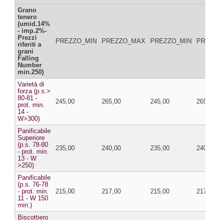
Grano
tenero
(umid.14%
- imp.2%-
Prezzi
PREZZO_MIN
PREZZO_MAX
PREZZO_MIN
PREZZ
riferiti a
grani
Falling
Number
min.250)
Varietà di
forza (p.s.>
80-81 -
245,00
265,00
245,00
265,00
prot. min.
14 -
W>300)
Panificabile
Superiore
(p.s. 78-80
235,00
240,00
235,00
240,00
- prot. min.
13 - W
>250)
Panificabile
(p.s. 76-78
- prot. min.
215,00
217,00
215,00
217,00
11 - W 150
min.)
Biscottiero