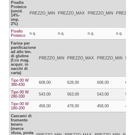
Pisello
Proteico
(umid.
PREZZO_MIN
PREZZO_MAX
PREZZO_MIN
PREZZO_
14%-
imp.
2%)
Pisello
n.q.
n.q.
n.q.
n.q.
Proteico
Farine per
panificazione
ad alto ten.
di glutine
PREZZO_MIN
PREZZO_MAX
PREZZO_MIN
PRE
(f.co mag.
acquir. in
sacchi di
carta)
Tipo 00 W
608,00
628,00
608,00
628,
380-430
Tipo 00 W
543,00
563,00
543,00
563,
280-330
Tipo 00 W
458,00
478,00
458,00
478,
180-200
Cascami di
frumento
tenero
(merce
sfusa, posta
PREZZO_MIN
PREZZO_MAX
PREZZO_MIN
PREZ