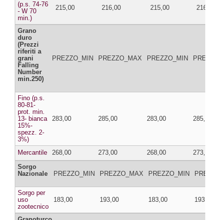
(p.s. 74-76
215,00
216,00
215,00
216,00
- W 70
min.)
Grano
duro
(Prezzi
riferiti a
grani
PREZZO_MIN
PREZZO_MAX
PREZZO_MIN
PREZZO
Falling
Number
min.250)
Fino (p.s.
80-81-
prot. min.
13- bianca
283,00
285,00
283,00
285,00
15%-
spezz. 2-
3%)
Mercantile
268,00
273,00
268,00
273,00
Sorgo
Nazionale
PREZZO_MIN
PREZZO_MAX
PREZZO_MIN
PREZZ
Sorgo per
uso
183,00
193,00
183,00
193,00
zootecnico
Granoturco