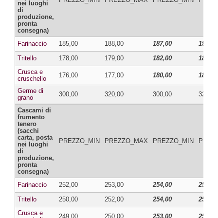
nei luoghi
di
produzione,
pronta
consegna)
Farinaccio
185,00
188,00
187,00
190,00
Tritello
178,00
179,00
182,00
183,00
Crusca e
176,00
177,00
180,00
181,00
cruschello
Germe di
300,00
320,00
300,00
320,00
grano
Cascami di
frumento
tenero
(sacchi
carta, posta
PREZZO_MIN
PREZZO_MAX
PREZZO_MIN
PREZ
nei luoghi
di
produzione,
pronta
consegna)
Farinaccio
252,00
253,00
254,00
255,00
Tritello
250,00
252,00
254,00
256,00
Crusca e
249,00
250,00
253,00
254,00