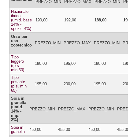
PREZZO_MIN
PREZZO_MAX
PREZZO_MIN
PREZZ
Nazionale
ibrido
(umid. base
190,00
192,00
188,00
190,00
14% -
spezz. 4%)
Orzo per
uso
PREZZO_MIN
PREZZO_MAX
PREZZO_MIN
PREZZ
zootecnico
Tipo
leggero
190,00
195,00
190,00
195,00
((p.s.
min.60)
Tipo
pesante
195,00
200,00
195,00
200,00
(p.s. min
65)
Soia in
granella
(umid.
PREZZO_MIN
PREZZO_MAX
PREZZO_MIN
PREZZO_
14% -
imp.
2%)
Soia in
450,00
455,00
450,00
455,00
granella