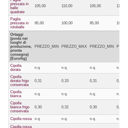
pressata in
105,00
110,00
105,00
110,00
balle
quadrate
Paglia
pressata in
95,00
100,00
95,00
100,00
rotoballe
Ortaggi
(posta nei
luoghi di
produzione,
PREZZO_MIN
PREZZO_MAX
PREZZO_MIN
PREZ
pronta
consegna)
[Euro/kg]
Cipolla
n.q.
n.q.
n.q.
n.q.
dorata
Cipolla
dorata frigo
0,31
0,33
0,31
0,33
conservata
Cipolla
n.q.
n.q.
n.q.
n.q.
bianca
Cipolla
bianca frigo
0,30
0,32
0,30
0,32
conservata
Cipolla rossa
n.q.
n.q.
n.q.
n.q.
Cipolla rossa