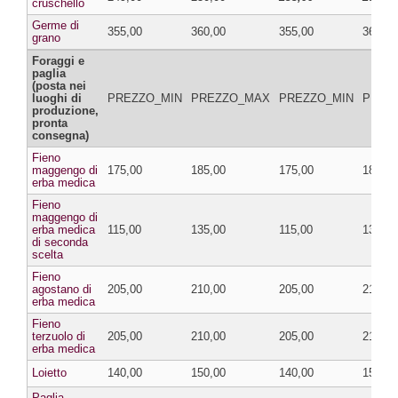
cruschello
Germe di
355,00
360,00
355,00
360,00
grano
Foraggi e
paglia
(posta nei
luoghi di
PREZZO_MIN
PREZZO_MAX
PREZZO_MIN
PREZ
produzione,
pronta
consegna)
Fieno
maggengo di
175,00
185,00
175,00
185,00
erba medica
Fieno
maggengo di
erba medica
115,00
135,00
115,00
135,00
di seconda
scelta
Fieno
agostano di
205,00
210,00
205,00
210,00
erba medica
Fieno
terzuolo di
205,00
210,00
205,00
210,00
erba medica
Loietto
140,00
150,00
140,00
150,00
Paglia