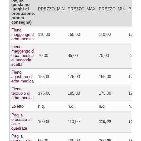
paglia
(posta nei
luoghi di
PREZZO_MIN
PREZZO_MAX
PREZZO_MIN
PREZ
produzione,
pronta
consegna)
Fieno
maggengo di
110,00
150,00
110,00
150,00
erba medica
Fieno
maggengo di
erba medica
70,00
85,00
70,00
85,00
di seconda
scelta
Fieno
agostano di
155,00
175,00
155,00
175,00
erba medica
Fieno
terzuolo di
175,00
195,00
175,00
195,00
erba medica
Loietto
n.q.
n.q.
n.q.
n.q.
Paglia
pressata in
100,00
110,00
110,00
120,00
balle
quadrate
Paglia
pressata in
90,00
100,00
100,00
110,00