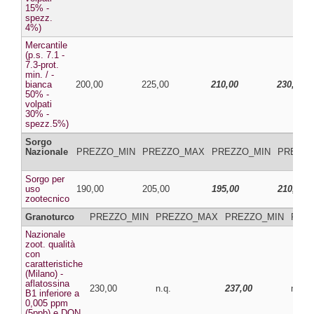
15% -
spezz.
4%)
Mercantile
(p.s. 7.1 -
7.3-prot.
min. / -
bianca
200,00
225,00
210,00
230,00
50% -
volpati
30% -
spezz.5%)
Sorgo
Nazionale
PREZZO_MIN
PREZZO_MAX
PREZZO_MIN
PREZZ
Sorgo per
uso
190,00
205,00
195,00
210,00
zootecnico
Granoturco
PREZZO_MIN
PREZZO_MAX
PREZZO_MIN
PRE
Nazionale
zoot. qualità
con
caratteristiche
(Milano) -
aflatossina
230,00
n.q.
237,00
n.q.
B1 inferiore a
0,005 ppm
(5ppb) e DON