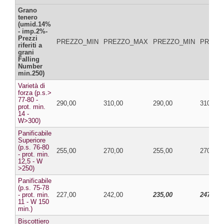
Grano
tenero
(umid.14%
- imp.2%-
Prezzi
PREZZO_MIN
PREZZO_MAX
PREZZO_MIN
PREZZ
riferiti a
grani
Falling
Number
min.250)
Varietà di
forza (p.s.>
77-80 -
290,00
310,00
290,00
310,00
prot. min.
14 -
W>300)
Panificabile
Superiore
(p.s. 76-80
255,00
270,00
255,00
270,00
- prot. min.
12,5 - W
>250)
Panificabile
(p.s. 75-78
- prot. min.
227,00
242,00
235,00
247,00
11 - W 150
min.)
Biscottiero