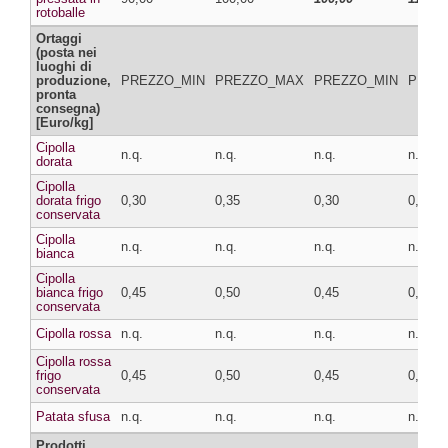
rotoballe
Ortaggi
(posta nei
luoghi di
produzione,
PREZZO_MIN
PREZZO_MAX
PREZZO_MIN
PREZ
pronta
consegna)
[Euro/kg]
Cipolla
n.q.
n.q.
n.q.
n.q.
dorata
Cipolla
dorata frigo
0,30
0,35
0,30
0,35
conservata
Cipolla
n.q.
n.q.
n.q.
n.q.
bianca
Cipolla
bianca frigo
0,45
0,50
0,45
0,50
conservata
Cipolla rossa
n.q.
n.q.
n.q.
n.q.
Cipolla rossa
frigo
0,45
0,50
0,45
0,50
conservata
Patata sfusa
n.q.
n.q.
n.q.
n.q.
Prodotti