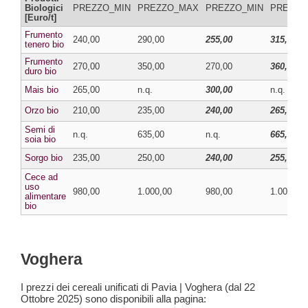
Biologici
PREZZO_MIN
PREZZO_MAX
PREZZO_MIN
PREZZO
[Euro/t]
Frumento
240,00
290,00
255,00
315,00
tenero bio
Frumento
270,00
350,00
270,00
360,00
duro bio
Mais bio
265,00
n.q.
300,00
n.q.
Orzo bio
210,00
235,00
240,00
265,00
Semi di
n.q.
635,00
n.q.
665,00
soia bio
Sorgo bio
235,00
250,00
240,00
255,00
Cece ad
uso
980,00
1.000,00
980,00
1.000,00
alimentare
bio
Voghera
I prezzi dei cereali unificati di Pavia | Voghera (dal 22
Ottobre 2025) sono disponibili alla pagina: