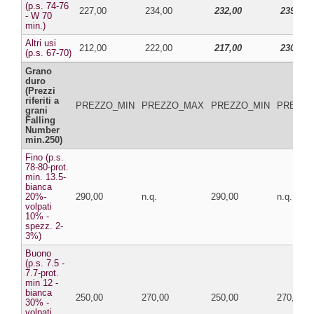
(p.s. 74-76
227,00
234,00
232,00
239,00
- W 70
min.)
Altri usi
212,00
222,00
217,00
230,00
(p.s. 67-70)
Grano
duro
(Prezzi
riferiti a
PREZZO_MIN
PREZZO_MAX
PREZZO_MIN
PREZZ
grani
Falling
Number
min.250)
Fino (p.s.
78-80-prot.
min. 13.5-
bianca
20%-
290,00
n.q.
290,00
n.q.
volpati
10% -
spezz. 2-
3%)
Buono
(p.s. 7.5 -
7.7-prot.
min 12 -
bianca
250,00
270,00
250,00
270,00
30% -
volpati