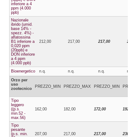
inferiore a 4
ppm (4.000
ppb)
Nazionale
ibrido (umid.
base 14% -
spezz. 4%) -
aflatossina
B1 inferiore a
212,00
217,00
217,00
224,0
0,020 ppm
(20ppb) e
DON inferiore
a 4 ppm
(4.000 ppb)
Bioenergetico
n.q.
n.q.
n.q.
n.q.
Orzo per
uso
PREZZO_MIN
PREZZO_MAX
PREZZO_MIN
PREZZ
zootecnico
Tipo
leggero
((p.s.
162,00
182,00
172,00
192,00
min.52 -
max.56)
Tipo
pesante
(p.s. min.
207,00
217,00
217,00
230,00