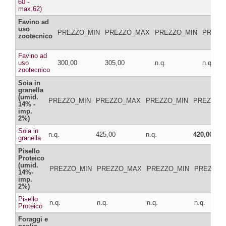
60 -
max.62)
Favino ad
uso
PREZZO_MIN
PREZZO_MAX
PREZZO_MIN
PREZZ
zootecnico
Favino ad
uso
300,00
305,00
n.q.
n.q.
zootecnico
Soia in
granella
(umid.
PREZZO_MIN
PREZZO_MAX
PREZZO_MIN
PREZZO_
14% -
imp.
2%)
Soia in
n.q.
425,00
n.q.
420,00
granella
Pisello
Proteico
(umid.
PREZZO_MIN
PREZZO_MAX
PREZZO_MIN
PREZZO_
14%-
imp.
2%)
Pisello
n.q.
n.q.
n.q.
n.q.
Proteico
Foraggi e