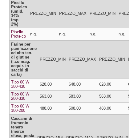
Pisello
Proteico
(umid.
PREZZO_MIN
PREZZO_MAX
PREZZO_MIN
PREZZO_
14%-
imp.
2%)
Pisello
n.q.
n.q.
n.q.
n.q.
Proteico
Farine per
panificazione
ad alto ten.
di glutine
PREZZO_MIN
PREZZO_MAX
PREZZO_MIN
PRE
(f.co mag.
acquir. in
sacchi di
carta)
Tipo 00 W
628,00
648,00
628,00
648,
380-430
Tipo 00 W
563,00
583,00
563,00
583,
280-330
Tipo 00 W
488,00
508,00
488,00
508,
180-200
Cascami di
frumento
tenero
(merce
sfusa, posta
PREZZO_MIN
PREZZO_MAX
PREZZO_MIN
PREZ