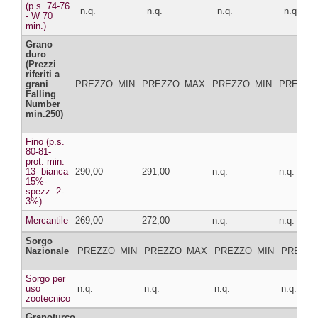
(p.s. 74-76
n.q.
n.q.
n.q.
n.q.
- W 70
min.)
Grano
duro
(Prezzi
riferiti a
grani
PREZZO_MIN
PREZZO_MAX
PREZZO_MIN
PREZZO
Falling
Number
min.250)
Fino (p.s.
80-81-
prot. min.
13- bianca
290,00
291,00
n.q.
n.q.
15%-
spezz. 2-
3%)
Mercantile
269,00
272,00
n.q.
n.q.
Sorgo
Nazionale
PREZZO_MIN
PREZZO_MAX
PREZZO_MIN
PREZZ
Sorgo per
uso
n.q.
n.q.
n.q.
n.q.
zootecnico
Granoturco