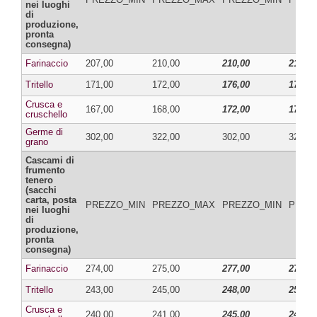
nei luoghi
di
produzione,
pronta
consegna)
Farinaccio
207,00
210,00
210,00
213,00
Tritello
171,00
172,00
176,00
177,00
Crusca e
167,00
168,00
172,00
173,00
cruschello
Germe di
302,00
322,00
302,00
322,00
grano
Cascami di
frumento
tenero
(sacchi
carta, posta
PREZZO_MIN
PREZZO_MAX
PREZZO_MIN
PREZ
nei luoghi
di
produzione,
pronta
consegna)
Farinaccio
274,00
275,00
277,00
278,00
Tritello
243,00
245,00
248,00
250,00
Crusca e
240,00
241,00
245,00
246,00