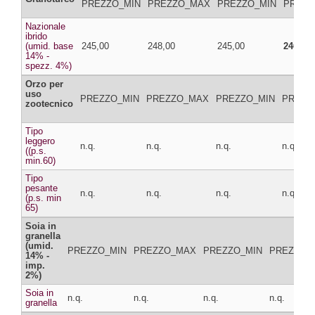
PREZZO_MIN
PREZZO_MAX
PREZZO_MIN
PREZZ
Nazionale
ibrido
(umid. base
245,00
248,00
245,00
246,00
14% -
spezz. 4%)
Orzo per
uso
PREZZO_MIN
PREZZO_MAX
PREZZO_MIN
PREZZ
zootecnico
Tipo
leggero
n.q.
n.q.
n.q.
n.q.
((p.s.
min.60)
Tipo
pesante
n.q.
n.q.
n.q.
n.q.
(p.s. min
65)
Soia in
granella
(umid.
PREZZO_MIN
PREZZO_MAX
PREZZO_MIN
PREZZO_
14% -
imp.
2%)
Soia in
n.q.
n.q.
n.q.
n.q.
granella