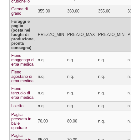
cruschello
Germe di
355,00
360,00
355,00
360,00
grano
Foraggi e
paglia
(posta nei
luoghi di
PREZZO_MIN
PREZZO_MAX
PREZZO_MIN
PREZ
produzione,
pronta
consegna)
Fieno
maggengo di
n.q.
n.q.
n.q.
n.q.
erba medica
Fieno
agostano di
n.q.
n.q.
n.q.
n.q.
erba medica
Fieno
terzuolo di
n.q.
n.q.
n.q.
n.q.
erba medica
Loietto
n.q.
n.q.
n.q.
n.q.
Paglia
pressata in
70,00
80,00
n.q.
n.q.
balle
quadrate
Paglia
pressata in
65,00
70,00
n.q.
n.q.