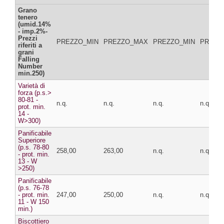
Grano
tenero
(umid.14%
- imp.2%-
Prezzi
PREZZO_MIN
PREZZO_MAX
PREZZO_MIN
PREZZ
riferiti a
grani
Falling
Number
min.250)
Varietà di
forza (p.s.>
80-81 -
n.q.
n.q.
n.q.
n.q.
prot. min.
14 -
W>300)
Panificabile
Superiore
(p.s. 78-80
258,00
263,00
n.q.
n.q.
- prot. min.
13 - W
>250)
Panificabile
(p.s. 76-78
- prot. min.
247,00
250,00
n.q.
n.q.
11 - W 150
min.)
Biscottiero