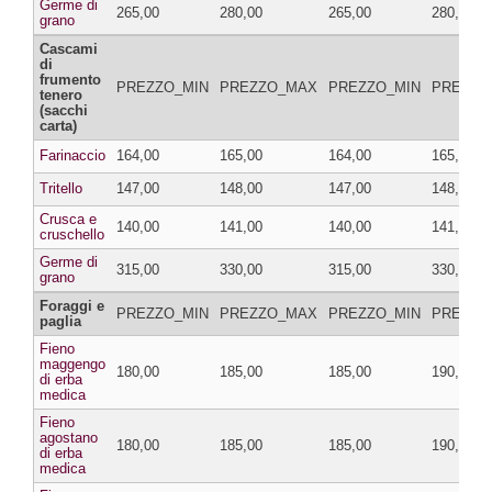
Germe di
265,00
280,00
265,00
280,00
grano
Cascami
di
frumento
PREZZO_MIN
PREZZO_MAX
PREZZO_MIN
PREZZO
tenero
(sacchi
carta)
Farinaccio
164,00
165,00
164,00
165,00
Tritello
147,00
148,00
147,00
148,00
Crusca e
140,00
141,00
140,00
141,00
cruschello
Germe di
315,00
330,00
315,00
330,00
grano
Foraggi e
PREZZO_MIN
PREZZO_MAX
PREZZO_MIN
PREZZO
paglia
Fieno
maggengo
180,00
185,00
185,00
190,00
di erba
medica
Fieno
agostano
180,00
185,00
185,00
190,00
di erba
medica