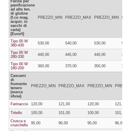
Farine per
panificazione
ad alto ten.
di glutine
(f.co mag.
PREZZO_MIN
PREZZO_MAX
PREZZO_MIN
PRE
acquir. in
sacchi di
carta)
[Euro/t]
Tipo 00 W
530,00
540,00
530,00
540,
380-430
Tipo 00 W
440,00
445,00
440,00
445,
280-330
Tipo 00 W
360,00
370,00
350,00
360,
180-200
Cascami
di
frumento
PREZZO_MIN
PREZZO_MAX
PREZZO_MIN
PREZZO
tenero
(merce
sfusa)
Farinaccio
120,00
121,00
120,00
121,00
Tritello
100,00
101,00
100,00
101,00
Crusca e
95,00
96,00
95,00
96,00
cruschello