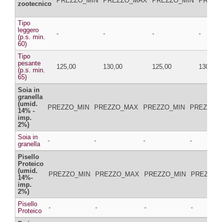
PREZZO_MIN
PREZZO_MAX
PREZZO_MIN
PREZZ
zootecnico
Tipo
leggero
-
-
-
-
(p.s. min.
60)
Tipo
pesante
125,00
130,00
125,00
130,00
(p.s. min.
65)
Soia in
granella
(umid.
PREZZO_MIN
PREZZO_MAX
PREZZO_MIN
PREZZO_
14% -
imp.
2%)
Soia in
-
-
-
-
granella
Pisello
Proteico
(umid.
PREZZO_MIN
PREZZO_MAX
PREZZO_MIN
PREZZO_
14%-
imp.
2%)
Pisello
-
-
-
-
Proteico