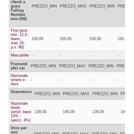
riferiti a
grani
PREZZO_MIN
PREZZO_MAX
PREZZO_MIN
PREZZO
Falling
Number
min.250)
Fino (prot.
min. 12,5-
bianc,
150,00
155,00
150,00
155,00
max 15-
p.s. 80)
Mercantile
-
-
-
-
Frumenti
PREZZO_MIN
PREZZO_MAX
PREZZO_MIN
PREZZO
altri usi
Nazionale
tenero e
-
-
-
-
duro
Granoturco
PREZZO_MIN
PREZZO_MAX
PREZZO_MIN
PREZZ
Nazionale
ibrido
(umid. base
139,00
140,00
139,00
140,00
14% -
spezz. 4%)
Orzo per
uso