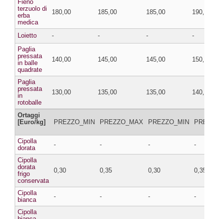
Fieno
terzuolo di
180,00
185,00
185,00
190,00
erba
medica
Loietto
-
-
-
-
Paglia
pressata
140,00
145,00
145,00
150,00
in balle
quadrate
Paglia
pressata
130,00
135,00
135,00
140,00
in
rotoballe
Ortaggi
[Euro/kg]
PREZZO_MIN
PREZZO_MAX
PREZZO_MIN
PREZZ
Cipolla
-
-
-
-
dorata
Cipolla
dorata
0,30
0,35
0,30
0,35
frigo
conservata
Cipolla
-
-
-
-
bianca
Cipolla
bianca