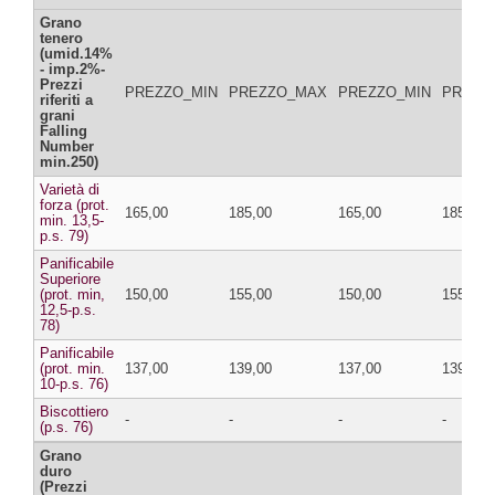
Grano
tenero
(umid.14%
- imp.2%-
Prezzi
PREZZO_MIN
PREZZO_MAX
PREZZO_MIN
PREZZ
riferiti a
grani
Falling
Number
min.250)
Varietà di
forza (prot.
165,00
185,00
165,00
185,00
min. 13,5-
p.s. 79)
Panificabile
Superiore
(prot. min,
150,00
155,00
150,00
155,00
12,5-p.s.
78)
Panificabile
(prot. min.
137,00
139,00
137,00
139,00
10-p.s. 76)
Biscottiero
-
-
-
-
(p.s. 76)
Grano
duro
(Prezzi