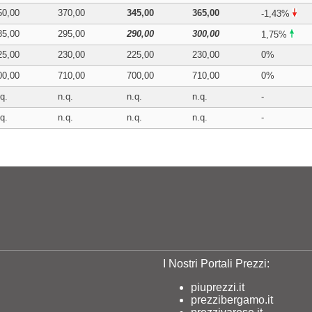
50,00
370,00
345,00
365,00
-1,43%
85,00
295,00
290,00
300,00
1,75%
25,00
230,00
225,00
230,00
0%
00,00
710,00
700,00
710,00
0%
q.
n.q.
n.q.
n.q.
-
q.
n.q.
n.q.
n.q.
-
I Nostri Portali Prezzi:
piuprezzi.it
prezzibergamo.it