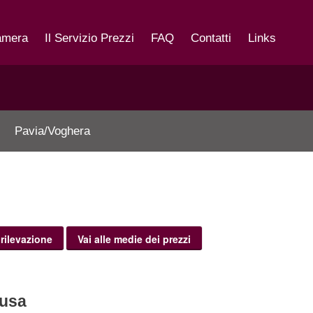
amera
Il Servizio Prezzi
FAQ
Contatti
Links
Pavia/Voghera
 rilevazione
Vai alle medie dei prezzi
lusa