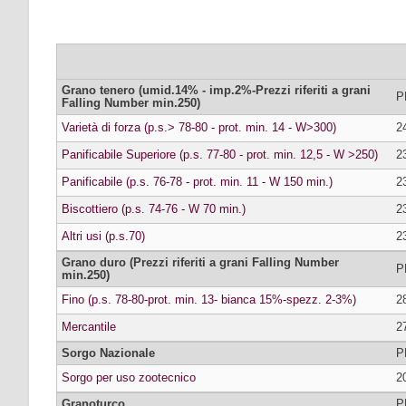
Grano tenero (umid.14% - imp.2%-Prezzi riferiti a grani
P
Falling Number min.250)
Varietà di forza (p.s.> 78-80 - prot. min. 14 - W>300)
2
Panificabile Superiore (p.s. 77-80 - prot. min. 12,5 - W >250)
2
Panificabile (p.s. 76-78 - prot. min. 11 - W 150 min.)
2
Biscottiero (p.s. 74-76 - W 70 min.)
2
Altri usi (p.s.70)
2
Grano duro (Prezzi riferiti a grani Falling Number
P
min.250)
Fino (p.s. 78-80-prot. min. 13- bianca 15%-spezz. 2-3%)
2
Mercantile
2
Sorgo Nazionale
P
Sorgo per uso zootecnico
2
Granoturco
P