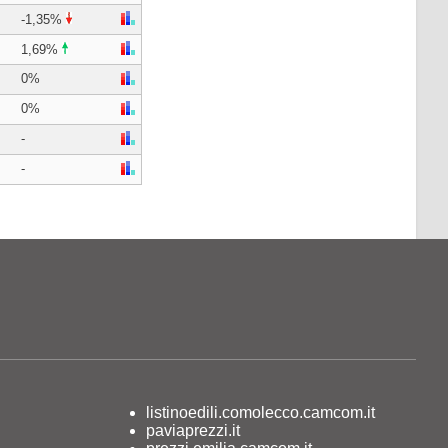
-1,35%
1,69%
0%
0%
-
-
listinoedili.comolecco.camcom.it
paviaprezzi.it