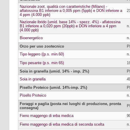
Nazionale zoot. qualità con caratteristiche (Milano) -
aflatossina B1 inferiore a 0,005 ppm (5ppb) e DON inferiore a
2
4 ppm (4.000 ppb)
Nazionale ibrido (umid. base 14% - spezz. 4%) - aflatossina
B1 inferiore a 0,020 ppm (20ppb) e DON inferiore a 4 ppm
n.
(4.000 ppb)
Bioenergetico
n.
Orzo per uso zootecnico
P
Tipo leggero ((p.s. min.60)
n.
Tipo pesante (p.s. min 65)
1
Soia in granella (umid. 14% - imp. 2%)
P
Soia in granella
4
Pisello Proteico (umid. 14%-imp. 2%)
P
Pisello Proteico
n.
Foraggi e paglia (posta nei luoghi di produzione, pronta
P
consegna)
Fieno maggengo di erba medica
9
Fieno maggengo di erba medica di seconda scelta
n.