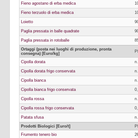
Fieno agostano di erba medica
1
Fieno terzuolo di erba medica
1
Loietto
9
Paglia pressata in balle quadrate
9
Paglia pressata in rotoballe
8
Ortaggi (posta nei luoghi di produzione, pronta
P
consegna) [Euro/kg]
Cipolla dorata
n.
Cipolla dorata frigo conservata
n.
Cipolla bianca
n.
Cipolla bianca frigo conservata
0
Cipolla rossa
n.
Cipolla rossa frigo conservata
0
Patata sfusa
n.
Prodotti Biologici [Euro/t]
P
Frumento tenero bio
2