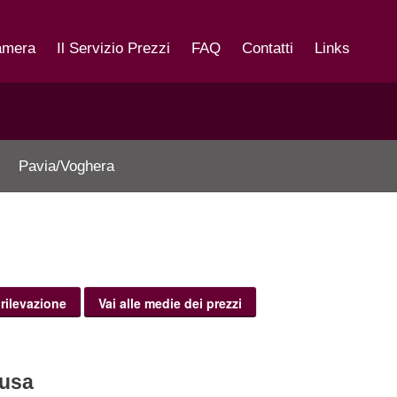
amera
Il Servizio Prezzi
FAQ
Contatti
Links
Pavia/Voghera
 rilevazione
Vai alle medie dei prezzi
lusa