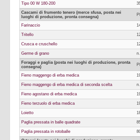
Tipo 00 W 180-200
3
Cascami di frumento tenero (merce sfusa, posta nei
P
luoghi di produzione, pronta consegna)
Farinaccio
1
Tritello
1
Crusca e cruschello
1
Germe di grano
n.
Foraggi e paglia (posta nei luoghi di produzione, pronta
P
consegna)
Fieno maggengo di erba medica
1
Fieno maggengo di erba medica di seconda scelta
n.
Fieno agostano di erba medica
1
Fieno terzuolo di erba medica
1
Loietto
1
Paglia pressata in balle quadrate
8
Paglia pressata in rotoballe
8