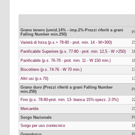
Grano tenero (umid.14% - imp.2%-Prezzi riferiti a grani
P
Falling Number min.250)
Varietà di forza (p.s.> 78-80 - prot. min. 14 - W>300)
2
Panificabile Superiore (p.s. 77-80 - prot. min. 12,5 - W >250)
1
Panificabile (p.s. 76-78 - prot. min. 11 - W 150 min.)
1
Biscottiero (p.s. 74-76 - W 70 min.)
1
Altri usi (p.s.70)
1
Grano duro (Prezzi riferiti a grani Falling Number
P
min.250)
Fino (p.s. 78-80-prot. min. 13- bianca 15%-spezz. 2-3%)
2
Mercantile
2
Sorgo Nazionale
P
Sorgo per uso zootecnico
1
Granoturco
P