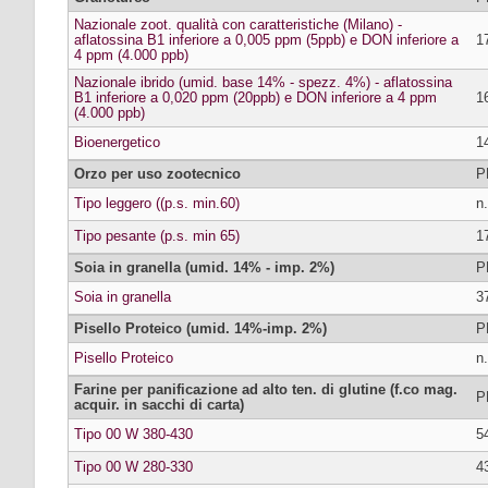
Nazionale zoot. qualità con caratteristiche (Milano) -
aflatossina B1 inferiore a 0,005 ppm (5ppb) e DON inferiore a
1
4 ppm (4.000 ppb)
Nazionale ibrido (umid. base 14% - spezz. 4%) - aflatossina
B1 inferiore a 0,020 ppm (20ppb) e DON inferiore a 4 ppm
1
(4.000 ppb)
Bioenergetico
1
Orzo per uso zootecnico
P
Tipo leggero ((p.s. min.60)
n.
Tipo pesante (p.s. min 65)
1
Soia in granella (umid. 14% - imp. 2%)
P
Soia in granella
3
Pisello Proteico (umid. 14%-imp. 2%)
P
Pisello Proteico
n.
Farine per panificazione ad alto ten. di glutine (f.co mag.
P
acquir. in sacchi di carta)
Tipo 00 W 380-430
5
Tipo 00 W 280-330
4