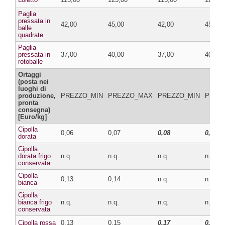
Paglia
pressata in
42,00
45,00
42,00
45,00
balle
quadrate
Paglia
pressata in
37,00
40,00
37,00
40,00
rotoballe
Ortaggi
(posta nei
luoghi di
produzione,
PREZZO_MIN
PREZZO_MAX
PREZZO_MIN
PREZ
pronta
consegna)
[Euro/kg]
Cipolla
0,06
0,07
0,08
0,10
dorata
Cipolla
dorata frigo
n.q.
n.q.
n.q.
n.q.
conservata
Cipolla
0,13
0,14
n.q.
n.q.
bianca
Cipolla
bianca frigo
n.q.
n.q.
n.q.
n.q.
conservata
Cipolla rossa
0,13
0,15
0,17
0,20