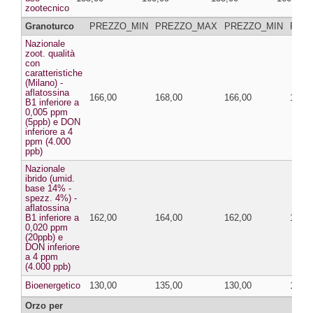
zootecnico
Granoturco
PREZZO_MIN
PREZZO_MAX
PREZZO_MIN
PRE
Nazionale
zoot. qualità
con
caratteristiche
(Milano) -
aflatossina
166,00
168,00
166,00
168,0
B1 inferiore a
0,005 ppm
(5ppb) e DON
inferiore a 4
ppm (4.000
ppb)
Nazionale
ibrido (umid.
base 14% -
spezz. 4%) -
aflatossina
B1 inferiore a
162,00
164,00
162,00
164,0
0,020 ppm
(20ppb) e
DON inferiore
a 4 ppm
(4.000 ppb)
Bioenergetico
130,00
135,00
130,00
135,0
Orzo per