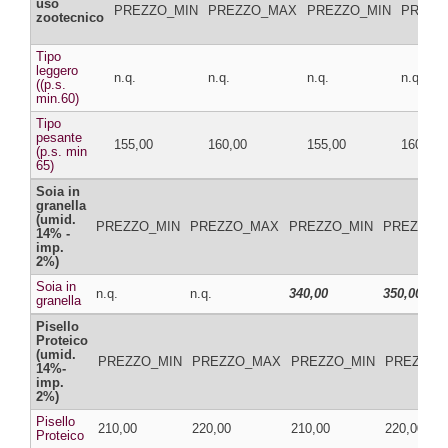
uso
PREZZO_MIN
PREZZO_MAX
PREZZO_MIN
PREZZ
zootecnico
Tipo
leggero
n.q.
n.q.
n.q.
n.q.
((p.s.
min.60)
Tipo
pesante
155,00
160,00
155,00
160,00
(p.s. min
65)
Soia in
granella
(umid.
PREZZO_MIN
PREZZO_MAX
PREZZO_MIN
PREZZO_
14% -
imp.
2%)
Soia in
n.q.
n.q.
340,00
350,00
granella
Pisello
Proteico
(umid.
PREZZO_MIN
PREZZO_MAX
PREZZO_MIN
PREZZO_
14%-
imp.
2%)
Pisello
210,00
220,00
210,00
220,00
Proteico