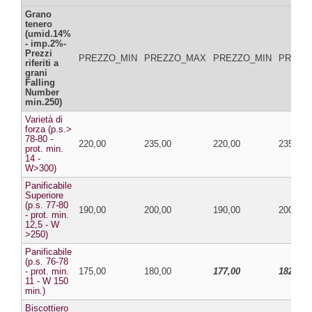
Grano
tenero
(umid.14%
- imp.2%-
Prezzi
PREZZO_MIN
PREZZO_MAX
PREZZO_MIN
PREZZ
riferiti a
grani
Falling
Number
min.250)
Varietà di
forza (p.s.>
78-80 -
220,00
235,00
220,00
235,00
prot. min.
14 -
W>300)
Panificabile
Superiore
(p.s. 77-80
190,00
200,00
190,00
200,00
- prot. min.
12,5 - W
>250)
Panificabile
(p.s. 76-78
- prot. min.
175,00
180,00
177,00
182,00
11 - W 150
min.)
Biscottiero