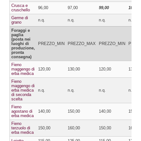
Crusca e
96,00
97,00
99,00
100,00
cruschello
Germe di
n.q.
n.q.
n.q.
n.q.
grano
Foraggi e
paglia
(posta nei
luoghi di
PREZZO_MIN
PREZZO_MAX
PREZZO_MIN
PREZ
produzione,
pronta
consegna)
Fieno
maggengo di
120,00
130,00
120,00
130,00
erba medica
Fieno
maggengo di
erba medica
n.q.
n.q.
n.q.
n.q.
di seconda
scelta
Fieno
agostano di
140,00
150,00
140,00
150,00
erba medica
Fieno
terzuolo di
150,00
160,00
150,00
160,00
erba medica
Loietto
115,00
125,00
115,00
125,00