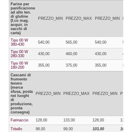
Farine per
panificazione
ad alto ten.
di glutine
PREZZO_MIN
PREZZO_MAX
PREZZO_MIN
PRE
(f.co mag.
acquir. in
sacchi di
carta)
Tipo 00 W
540,00
565,00
540,00
565,
380-430
Tipo 00 W
430,00
460,00
430,00
460,
280-330
Tipo 00 W
355,00
375,00
355,00
375,
180-200
Cascami di
frumento
tenero
(merce
sfusa, posta
PREZZO_MIN
PREZZO_MAX
PREZZO_MIN
PREZ
nei luoghi
di
produzione,
pronta
consegna)
Farinaccio
128,00
133,00
128,00
133,00
Tritello
98,00
99,00
103,00
104,00