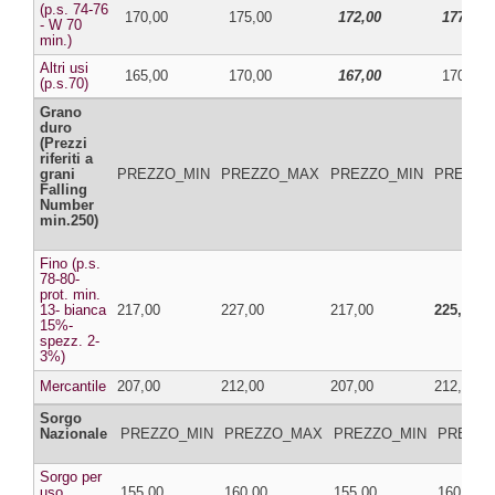
(p.s. 74-76
170,00
175,00
172,00
177,00
- W 70
min.)
Altri usi
165,00
170,00
167,00
170,00
(p.s.70)
Grano
duro
(Prezzi
riferiti a
grani
PREZZO_MIN
PREZZO_MAX
PREZZO_MIN
PREZZO
Falling
Number
min.250)
Fino (p.s.
78-80-
prot. min.
13- bianca
217,00
227,00
217,00
225,00
15%-
spezz. 2-
3%)
Mercantile
207,00
212,00
207,00
212,00
Sorgo
Nazionale
PREZZO_MIN
PREZZO_MAX
PREZZO_MIN
PREZZ
Sorgo per
uso
155,00
160,00
155,00
160,00