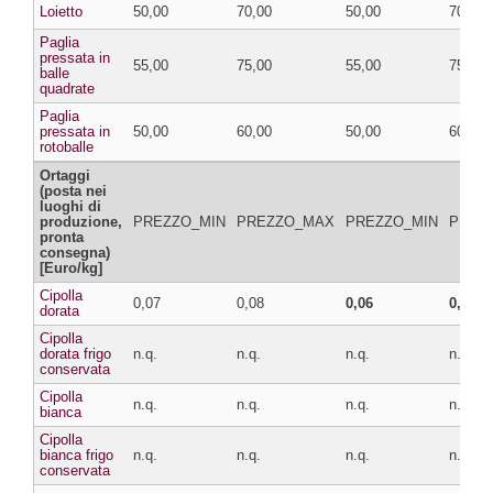
Loietto
50,00
70,00
50,00
70,00
Paglia
pressata in
55,00
75,00
55,00
75,00
balle
quadrate
Paglia
pressata in
50,00
60,00
50,00
60,00
rotoballe
Ortaggi
(posta nei
luoghi di
produzione,
PREZZO_MIN
PREZZO_MAX
PREZZO_MIN
PREZ
pronta
consegna)
[Euro/kg]
Cipolla
0,07
0,08
0,06
0,07
dorata
Cipolla
dorata frigo
n.q.
n.q.
n.q.
n.q.
conservata
Cipolla
n.q.
n.q.
n.q.
n.q.
bianca
Cipolla
bianca frigo
n.q.
n.q.
n.q.
n.q.
conservata