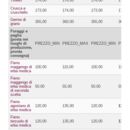
Tritello
174,00
176,00
174,00
176,00
Crusca e
173,00
174,00
173,00
174,00
cruschello
Germe di
355,00
360,00
355,00
360,00
grano
Foraggi e
paglia
(posta nei
luoghi di
PREZZO_MIN
PREZZO_MAX
PREZZO_MIN
PREZ
produzione,
pronta
consegna)
Fieno
maggengo di
100,00
110,00
100,00
110,00
erba medica
Fieno
maggengo di
erba medica
50,00
55,00
50,00
55,00
di seconda
scelta
Fieno
agostano di
120,00
135,00
120,00
130,00
erba medica
Fieno
terzuolo di
120,00
135,00
120,00
130,00
erba medica