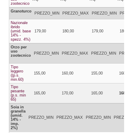
zootecnico
Granoturco
PREZZO_MIN
PREZZO_MAX
PREZZO_MIN
PREZZ
Nazionale
ibrido
(umid. base
179,00
180,00
179,00
180,00
14% -
spezz. 4%)
Orzo per
uso
PREZZO_MIN
PREZZO_MAX
PREZZO_MIN
PREZZ
zootecnico
Tipo
leggero
155,00
160,00
155,00
160,00
((p.s.
min.60)
Tipo
pesante
165,00
170,00
165,00
168,00
(p.s. min
65)
Soia in
granella
(umid.
PREZZO_MIN
PREZZO_MAX
PREZZO_MIN
PREZZO_
14% -
imp.
2%)