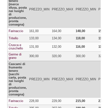
tenero
(merce
sfusa, posta
PREZZO_MIN
PREZZO_MAX
PREZZO_MIN
PREZ
nei luoghi
di
produzione,
pronta
consegna)
Farinaccio
161,00
164,00
148,00
151,00
Tritello
133,00
134,00
118,00
119,00
Crusca e
131,00
132,00
116,00
117,00
cruschello
Germe di
300,00
320,00
300,00
320,00
grano
Cascami di
frumento
tenero
(sacchi
carta, posta
PREZZO_MIN
PREZZO_MAX
PREZZO_MIN
PREZ
nei luoghi
di
produzione,
pronta
consegna)
Farinaccio
228,00
229,00
215,00
216,00