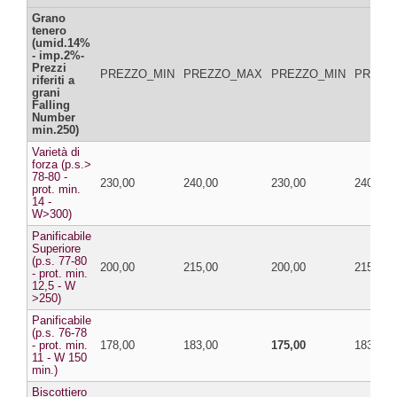
Grano
tenero
(umid.14%
- imp.2%-
Prezzi
PREZZO_MIN
PREZZO_MAX
PREZZO_MIN
PREZZ
riferiti a
grani
Falling
Number
min.250)
Varietà di
forza (p.s.>
78-80 -
230,00
240,00
230,00
240,00
prot. min.
14 -
W>300)
Panificabile
Superiore
(p.s. 77-80
200,00
215,00
200,00
215,00
- prot. min.
12,5 - W
>250)
Panificabile
(p.s. 76-78
- prot. min.
178,00
183,00
175,00
183,00
11 - W 150
min.)
Biscottiero