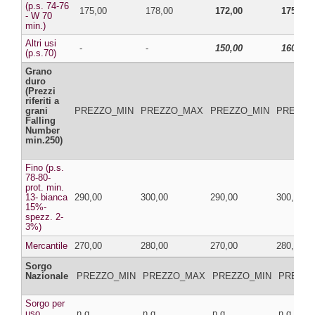
(p.s. 74-76
175,00
178,00
172,00
175,00
- W 70
min.)
Altri usi
-
-
150,00
160,00
(p.s.70)
Grano
duro
(Prezzi
riferiti a
grani
PREZZO_MIN
PREZZO_MAX
PREZZO_MIN
PREZZO
Falling
Number
min.250)
Fino (p.s.
78-80-
prot. min.
13- bianca
290,00
300,00
290,00
300,00
15%-
spezz. 2-
3%)
Mercantile
270,00
280,00
270,00
280,00
Sorgo
Nazionale
PREZZO_MIN
PREZZO_MAX
PREZZO_MIN
PREZZ
Sorgo per
uso
n.q.
n.q.
n.q.
n.q.