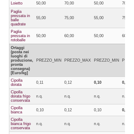
Loietto
50,00
70,00
50,00
70,00
Paglia
pressata in
55,00
75,00
55,00
75,00
balle
quadrate
Paglia
pressata in
50,00
60,00
50,00
60,00
rotoballe
Ortaggi
(posta nei
luoghi di
produzione,
PREZZO_MIN
PREZZO_MAX
PREZZO_MIN
PREZ
pronta
consegna)
[Euro/kg]
Cipolla
0,11
0,12
0,10
0,11
dorata
Cipolla
dorata frigo
n.q.
n.q.
n.q.
n.q.
conservata
Cipolla
0,10
0,12
0,10
0,11
bianca
Cipolla
bianca frigo
n.q.
n.q.
n.q.
n.q.
conservata