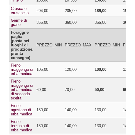
Tritello
205,00
207,00
190,00
192,00
Crusca e
204,00
205,00
189,00
190,00
cruschello
Germe di
355,00
360,00
355,00
360,00
grano
Foraggi e
paglia
(posta nei
luoghi di
PREZZO_MIN
PREZZO_MAX
PREZZO_MIN
PREZ
produzione,
pronta
consegna)
Fieno
maggengo di
105,00
120,00
100,00
110,00
erba medica
Fieno
maggengo di
erba medica
60,00
70,00
50,00
60,00
di seconda
scelta
Fieno
agostano di
130,00
140,00
130,00
140,00
erba medica
Fieno
terzuolo di
130,00
140,00
130,00
140,00
erba medica