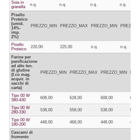
Soia in
n.q.
n.q.
n.q.
n.q.
granella
Pisello
Proteico
(umid.
PREZZO_MIN
PREZZO_MAX
PREZZO_MIN
PREZZO_
14%-
imp.
2%)
Pisello
220,00
225,00
n.q.
n.q.
Proteico
Farine per
panificazione
ad alto ten.
di glutine
PREZZO_MIN
PREZZO_MAX
PREZZO_MIN
PRE
(f.co mag.
acquir. in
sacchi di
carta)
Tipo 00 W
608,00
628,00
608,00
628,
380-430
Tipo 00 W
538,00
558,00
538,00
558,
280-330
Tipo 00 W
448,00
468,00
448,00
468,
180-200
Cascami di
frumento