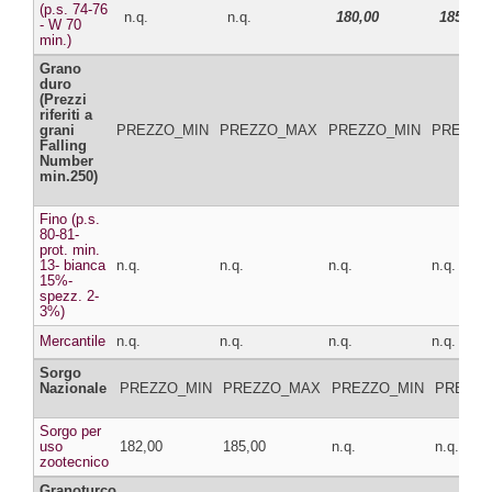
(p.s. 74-76
n.q.
n.q.
180,00
185,00
- W 70
min.)
Grano
duro
(Prezzi
riferiti a
grani
PREZZO_MIN
PREZZO_MAX
PREZZO_MIN
PREZZO
Falling
Number
min.250)
Fino (p.s.
80-81-
prot. min.
13- bianca
n.q.
n.q.
n.q.
n.q.
15%-
spezz. 2-
3%)
Mercantile
n.q.
n.q.
n.q.
n.q.
Sorgo
Nazionale
PREZZO_MIN
PREZZO_MAX
PREZZO_MIN
PREZZ
Sorgo per
uso
182,00
185,00
n.q.
n.q.
zootecnico
Granoturco