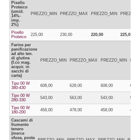
Pisello
Proteico
(umid.
PREZZO_MIN
PREZZO_MAX
PREZZO_MIN
PREZZO_
14%-
imp.
2%)
Pisello
225,00
230,00
220,00
225,00
Proteico
Farine per
panificazione
ad alto ten.
di glutine
PREZZO_MIN
PREZZO_MAX
PREZZO_MIN
PRE
(f.co mag.
acquir. in
sacchi di
carta)
Tipo 00 W
608,00
628,00
608,00
628,
380-430
Tipo 00 W
543,00
563,00
543,00
563,
280-330
Tipo 00 W
458,00
478,00
458,00
478,
180-200
Cascami di
frumento
tenero
(merce
sfusa, posta
PREZZO_MIN
PREZZO_MAX
PREZZO_MIN
PREZ