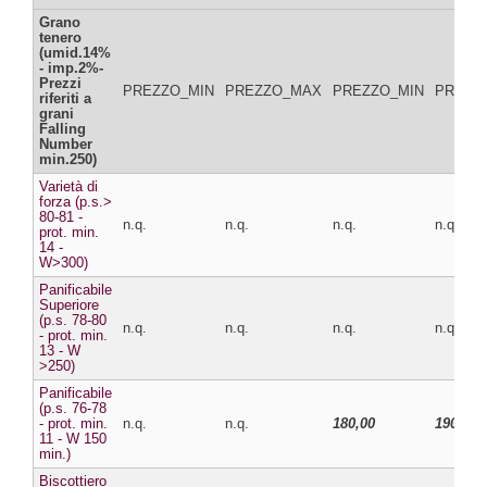
Grano
tenero
(umid.14%
- imp.2%-
Prezzi
PREZZO_MIN
PREZZO_MAX
PREZZO_MIN
PREZZ
riferiti a
grani
Falling
Number
min.250)
Varietà di
forza (p.s.>
80-81 -
n.q.
n.q.
n.q.
n.q.
prot. min.
14 -
W>300)
Panificabile
Superiore
(p.s. 78-80
n.q.
n.q.
n.q.
n.q.
- prot. min.
13 - W
>250)
Panificabile
(p.s. 76-78
- prot. min.
n.q.
n.q.
180,00
190,00
11 - W 150
min.)
Biscottiero