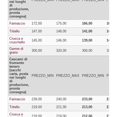
nei luoghi
di
produzione,
pronta
consegna)
Farinaccio
172,00
175,00
166,00
169,00
Tritello
147,00
148,00
141,00
142,00
Crusca e
145,00
146,00
139,00
140,00
cruschello
Germe di
300,00
320,00
300,00
320,00
grano
Cascami di
frumento
tenero
(sacchi
carta, posta
PREZZO_MIN
PREZZO_MAX
PREZZO_MIN
PREZ
nei luoghi
di
produzione,
pronta
consegna)
Farinaccio
239,00
240,00
233,00
234,00
Tritello
219,00
221,00
213,00
215,00
Crusca e
218,00
219,00
212,00
213,00