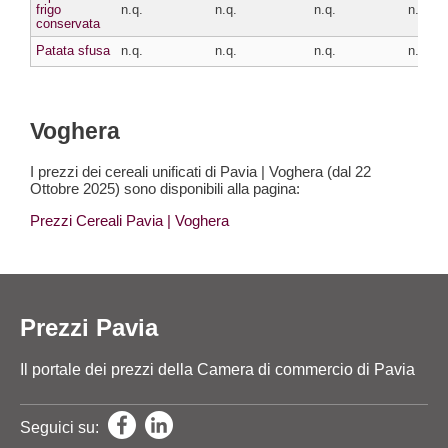
frigo
n.q.
n.q.
n.q.
n.q.
conservata
Patata sfusa
n.q.
n.q.
n.q.
n.q.
Voghera
I prezzi dei cereali unificati di Pavia | Voghera (dal 22
Ottobre 2025) sono disponibili alla pagina:
Prezzi Cereali Pavia
| Voghera
Prezzi Pavia
Il portale dei prezzi della Camera di commercio di Pavia
Seguici su: