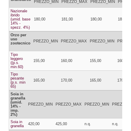
PREZZO_MIN
PREZZO_MAX
PREZZO_MIN
PREZZ
Nazionale
ibrido
(umid. base
180,00
181,00
180,00
181,00
14% -
spezz. 4%)
Orzo per
uso
PREZZO_MIN
PREZZO_MAX
PREZZO_MIN
PREZZ
zootecnico
Tipo
leggero
155,00
160,00
155,00
160,00
((p.s.
min.60)
Tipo
pesante
165,00
170,00
165,00
170,00
(p.s. min
65)
Soia in
granella
(umid.
PREZZO_MIN
PREZZO_MAX
PREZZO_MIN
PREZZO_
14% -
imp.
2%)
Soia in
420,00
425,00
n.q.
n.q.
granella