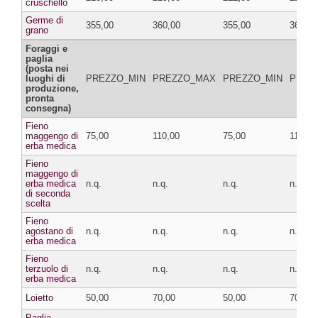
cruschello
Germe di
355,00
360,00
355,00
360,00
grano
Foraggi e
paglia
(posta nei
luoghi di
PREZZO_MIN
PREZZO_MAX
PREZZO_MIN
PREZ
produzione,
pronta
consegna)
Fieno
maggengo di
75,00
110,00
75,00
110,00
erba medica
Fieno
maggengo di
erba medica
n.q.
n.q.
n.q.
n.q.
di seconda
scelta
Fieno
agostano di
n.q.
n.q.
n.q.
n.q.
erba medica
Fieno
terzuolo di
n.q.
n.q.
n.q.
n.q.
erba medica
Loietto
50,00
70,00
50,00
70,00
Paglia