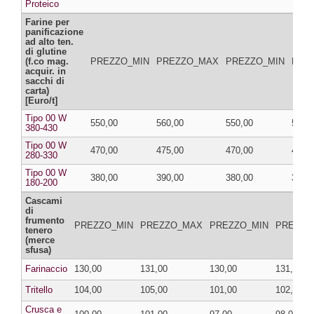
Proteico
Farine per
panificazione
ad alto ten.
di glutine
(f.co mag.
PREZZO_MIN
PREZZO_MAX
PREZZO_MIN
PRE
acquir. in
sacchi di
carta)
[Euro/t]
Tipo 00 W
550,00
560,00
550,00
560,
380-430
Tipo 00 W
470,00
475,00
470,00
475,
280-330
Tipo 00 W
380,00
390,00
380,00
390,
180-200
Cascami
di
frumento
PREZZO_MIN
PREZZO_MAX
PREZZO_MIN
PREZZO
tenero
(merce
sfusa)
Farinaccio
130,00
131,00
130,00
131,00
Tritello
104,00
105,00
101,00
102,00
Crusca e