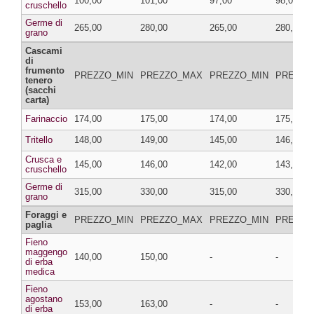
100,00
101,00
97,00
98,00
cruschello
Germe di
265,00
280,00
265,00
280,00
grano
Cascami
di
frumento
PREZZO_MIN
PREZZO_MAX
PREZZO_MIN
PREZZO
tenero
(sacchi
carta)
Farinaccio
174,00
175,00
174,00
175,00
Tritello
148,00
149,00
145,00
146,00
Crusca e
145,00
146,00
142,00
143,00
cruschello
Germe di
315,00
330,00
315,00
330,00
grano
Foraggi e
PREZZO_MIN
PREZZO_MAX
PREZZO_MIN
PREZZO
paglia
Fieno
maggengo
140,00
150,00
-
-
di erba
medica
Fieno
agostano
153,00
163,00
-
-
di erba