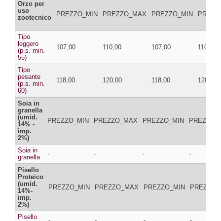
Orzo per
uso
PREZZO_MIN
PREZZO_MAX
PREZZO_MIN
PREZZ
zootecnico
Tipo
leggero
107,00
110,00
107,00
110,00
(p.s. min.
55)
Tipo
pesante
118,00
120,00
118,00
120,00
(p.s. min.
60)
Soia in
granella
(umid.
PREZZO_MIN
PREZZO_MAX
PREZZO_MIN
PREZZO_
14% -
imp.
2%)
Soia in
-
-
-
-
granella
Pisello
Proteico
(umid.
PREZZO_MIN
PREZZO_MAX
PREZZO_MIN
PREZZO_
14%-
imp.
2%)
Pisello
-
-
-
-