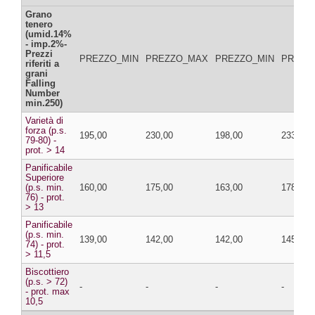
Grano
tenero
(umid.14%
- imp.2%-
Prezzi
PREZZO_MIN
PREZZO_MAX
PREZZO_MIN
PREZZ
riferiti a
grani
Falling
Number
min.250)
Varietà di
forza (p.s.
195,00
230,00
198,00
233,00
79-80) -
prot. > 14
Panificabile
Superiore
(p.s. min.
160,00
175,00
163,00
178,00
76) - prot.
> 13
Panificabile
(p.s. min.
139,00
142,00
142,00
145,00
74) - prot.
> 11,5
Biscottiero
(p.s. > 72)
-
-
-
-
- prot. max
10,5