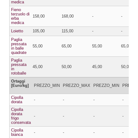
medica
Fieno
terzuolo di
158,00
168,00
-
-
erba
medica
Loietto
105,00
115,00
-
-
Paglia
pressata
55,00
65,00
55,00
65,00
in balle
quadrate
Paglia
pressata
45,00
50,00
45,00
50,00
in
rotoballe
Ortaggi
[Euro/kg]
PREZZO_MIN
PREZZO_MAX
PREZZO_MIN
PREZZ
Cipolla
-
-
-
-
dorata
Cipolla
dorata
-
-
-
-
frigo
conservata
Cipolla
-
-
-
-
bianca