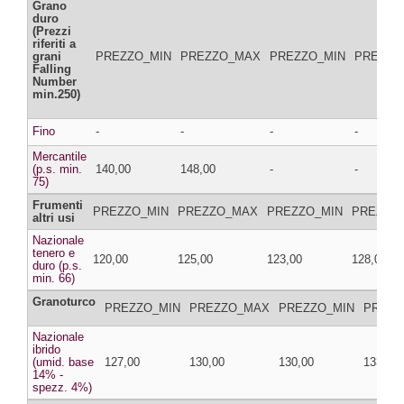
Grano
duro
(Prezzi
riferiti a
grani
PREZZO_MIN
PREZZO_MAX
PREZZO_MIN
PREZZO
Falling
Number
min.250)
Fino
-
-
-
-
Mercantile
(p.s. min.
140,00
148,00
-
-
75)
Frumenti
PREZZO_MIN
PREZZO_MAX
PREZZO_MIN
PREZZO
altri usi
Nazionale
tenero e
120,00
125,00
123,00
128,00
duro (p.s.
min. 66)
Granoturco
PREZZO_MIN
PREZZO_MAX
PREZZO_MIN
PREZZ
Nazionale
ibrido
(umid. base
127,00
130,00
130,00
133,00
14% -
spezz. 4%)