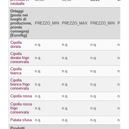
rotoballe
Ortaggi
(posta nei
luoghi di
produzione,
PREZZO_MIN
PREZZO_MAX
PREZZO_MIN
PREZ
pronta
consegna)
[Euro/kg]
Cipolla
n.q.
n.q.
n.q.
n.q.
dorata
Cipolla
dorata frigo
n.q.
n.q.
n.q.
n.q.
conservata
Cipolla
n.q.
n.q.
n.q.
n.q.
bianca
Cipolla
bianca frigo
n.q.
n.q.
n.q.
n.q.
conservata
Cipolla rossa
n.q.
n.q.
n.q.
n.q.
Cipolla rossa
frigo
n.q.
n.q.
n.q.
n.q.
conservata
Patata sfusa
n.q.
n.q.
n.q.
n.q.
Prodotti