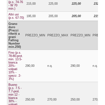
(p.s. 74-76
215,00
225,00
225,00
232,00
- W 70
min.)
Altri usi
195,00
205,00
205,00
215,00
(p.s. 67-70)
Grano
duro
(Prezzi
riferiti a
PREZZO_MIN
PREZZO_MAX
PREZZO_MIN
PREZZ
grani
Falling
Number
min.250)
Fino (p.s.
78-80-prot.
min. 13.5-
bianca
20%-
290,00
n.q.
290,00
n.q.
volpati
10% -
spezz. 2-
3%)
Buono
(p.s. 7.5 -
7.7-prot.
min 12 -
bianca
250,00
270,00
250,00
270,00
30% -
volpati