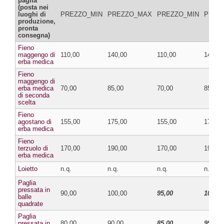
paglia
(posta nei
luoghi di
PREZZO_MIN
PREZZO_MAX
PREZZO_MIN
PREZ
produzione,
pronta
consegna)
Fieno
maggengo di
110,00
140,00
110,00
140,00
erba medica
Fieno
maggengo di
erba medica
70,00
85,00
70,00
85,00
di seconda
scelta
Fieno
agostano di
155,00
175,00
155,00
175,00
erba medica
Fieno
terzuolo di
170,00
190,00
170,00
190,00
erba medica
Loietto
n.q.
n.q.
n.q.
n.q.
Paglia
pressata in
90,00
100,00
95,00
105,00
balle
quadrate
Paglia
pressata in
80,00
90,00
85,00
95,00