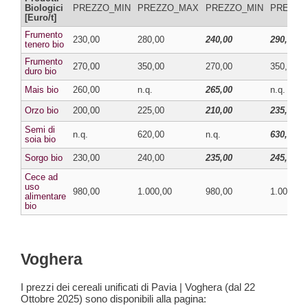
Biologici
PREZZO_MIN
PREZZO_MAX
PREZZO_MIN
PREZZO
[Euro/t]
Frumento
230,00
280,00
240,00
290,00
tenero bio
Frumento
270,00
350,00
270,00
350,00
duro bio
Mais bio
260,00
n.q.
265,00
n.q.
Orzo bio
200,00
225,00
210,00
235,00
Semi di
n.q.
620,00
n.q.
630,00
soia bio
Sorgo bio
230,00
240,00
235,00
245,00
Cece ad
uso
980,00
1.000,00
980,00
1.000,00
alimentare
bio
Voghera
I prezzi dei cereali unificati di Pavia | Voghera (dal 22
Ottobre 2025) sono disponibili alla pagina: