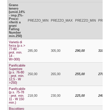
Grano
tenero
(umid.14%
- imp.2%-
Prezzi
PREZZO_MIN
PREZZO_MAX
PREZZO_MIN
PREZZ
riferiti a
grani
Falling
Number
min.250)
Varietà di
forza (p.s.>
77-80 -
285,00
305,00
290,00
310,00
prot. min.
14 -
W>300)
Panificabile
Superiore
(p.s. 76-80
250,00
265,00
255,00
270,00
- prot. min.
12,5 - W
>250)
Panificabile
(p.s. 75-78
- prot. min.
218,00
230,00
225,00
240,00
11 - W 150
min.)
Biscottiero