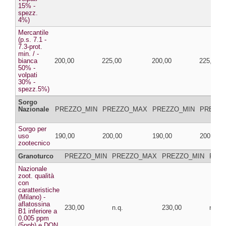
15% -
spezz.
4%)
Mercantile
(p.s. 7.1 -
7.3-prot.
min. / -
bianca
200,00
225,00
200,00
225,00
50% -
volpati
30% -
spezz.5%)
Sorgo
Nazionale
PREZZO_MIN
PREZZO_MAX
PREZZO_MIN
PREZZ
Sorgo per
uso
190,00
200,00
190,00
200,00
zootecnico
Granoturco
PREZZO_MIN
PREZZO_MAX
PREZZO_MIN
PRE
Nazionale
zoot. qualità
con
caratteristiche
(Milano) -
aflatossina
230,00
n.q.
230,00
n.q.
B1 inferiore a
0,005 ppm
(5ppb) e DON