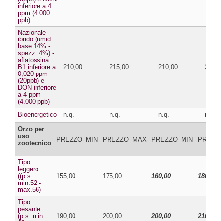
inferiore a 4
ppm (4.000
ppb)
Nazionale
ibrido (umid.
base 14% -
spezz. 4%) -
aflatossina
B1 inferiore a
210,00
215,00
210,00
215,0
0,020 ppm
(20ppb) e
DON inferiore
a 4 ppm
(4.000 ppb)
Bioenergetico
n.q.
n.q.
n.q.
n.q.
Orzo per
uso
PREZZO_MIN
PREZZO_MAX
PREZZO_MIN
PREZZ
zootecnico
Tipo
leggero
((p.s.
155,00
175,00
160,00
180,00
min.52 -
max.56)
Tipo
pesante
(p.s. min.
190,00
200,00
200,00
210,00