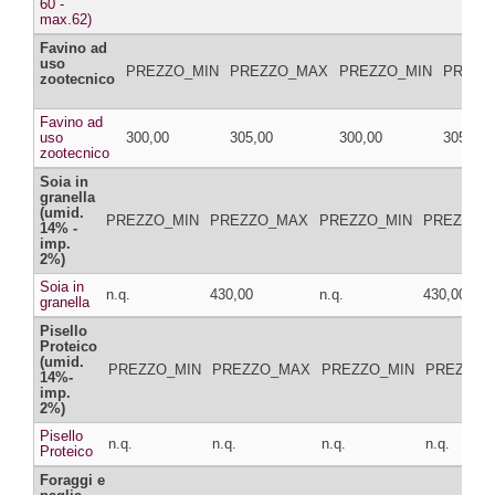
60 -
max.62)
Favino ad
uso
PREZZO_MIN
PREZZO_MAX
PREZZO_MIN
PREZZ
zootecnico
Favino ad
uso
300,00
305,00
300,00
305,00
zootecnico
Soia in
granella
(umid.
PREZZO_MIN
PREZZO_MAX
PREZZO_MIN
PREZZO_
14% -
imp.
2%)
Soia in
n.q.
430,00
n.q.
430,00
granella
Pisello
Proteico
(umid.
PREZZO_MIN
PREZZO_MAX
PREZZO_MIN
PREZZO_
14%-
imp.
2%)
Pisello
n.q.
n.q.
n.q.
n.q.
Proteico
Foraggi e