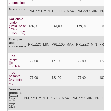
zootecnico
Granoturco
PREZZO_MIN
PREZZO_MAX
PREZZO_MIN
PREZZ
Nazionale
ibrido
(umid. base
136,00
141,00
135,00
140,00
14% -
spezz. 4%)
Orzo per
uso
PREZZO_MIN
PREZZO_MAX
PREZZO_MIN
PREZZ
zootecnico
Tipo
leggero
172,00
177,00
172,00
177,00
((p.s.
min.60)
Tipo
pesante
177,00
182,00
177,00
182,00
(p.s. min
65)
Soia in
granella
(umid.
PREZZO_MIN
PREZZO_MAX
PREZZO_MIN
PREZZO_
14% -
imp.
2%)