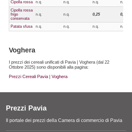
Cipolla rossa
n.q.
n.q.
n.q.
n.q.
Cipolla rossa
frigo
n.q.
n.q.
0,25
0,27
conservata
Patata sfusa
n.q.
n.q.
n.q.
n.q.
Voghera
I prezzi dei cereali unificati di Pavia | Voghera (dal 22
Ottobre 2025) sono disponibili alla pagina:
Prezzi Cereali Pavia
| Voghera
Prezzi Pavia
Il portale dei prezzi della Camera di commercio di Pavia