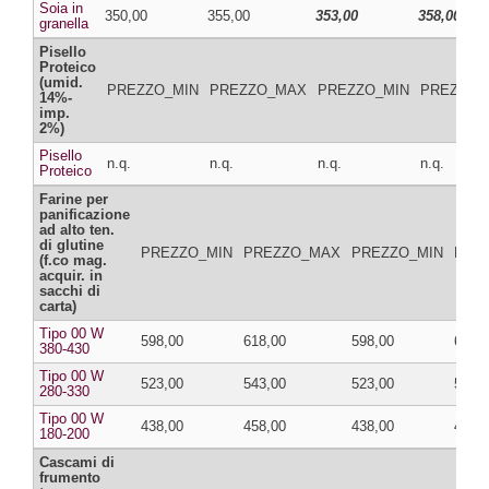
Soia in
350,00
355,00
353,00
358,00
granella
Pisello
Proteico
(umid.
PREZZO_MIN
PREZZO_MAX
PREZZO_MIN
PREZZO_
14%-
imp.
2%)
Pisello
n.q.
n.q.
n.q.
n.q.
Proteico
Farine per
panificazione
ad alto ten.
di glutine
PREZZO_MIN
PREZZO_MAX
PREZZO_MIN
PRE
(f.co mag.
acquir. in
sacchi di
carta)
Tipo 00 W
598,00
618,00
598,00
618,
380-430
Tipo 00 W
523,00
543,00
523,00
543,
280-330
Tipo 00 W
438,00
458,00
438,00
458,
180-200
Cascami di
frumento