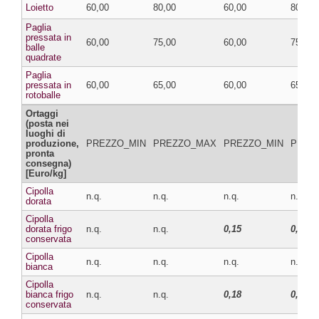
Loietto
60,00
80,00
60,00
80,00
Paglia
pressata in
60,00
75,00
60,00
75,00
balle
quadrate
Paglia
pressata in
60,00
65,00
60,00
65,00
rotoballe
Ortaggi
(posta nei
luoghi di
produzione,
PREZZO_MIN
PREZZO_MAX
PREZZO_MIN
PREZ
pronta
consegna)
[Euro/kg]
Cipolla
n.q.
n.q.
n.q.
n.q.
dorata
Cipolla
dorata frigo
n.q.
n.q.
0,15
0,16
conservata
Cipolla
n.q.
n.q.
n.q.
n.q.
bianca
Cipolla
bianca frigo
n.q.
n.q.
0,18
0,20
conservata