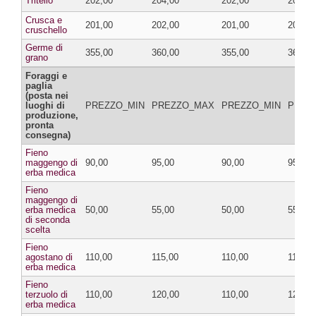
Tritello
202,00
204,00
202,00
204,00
Crusca e
201,00
202,00
201,00
202,00
cruschello
Germe di
355,00
360,00
355,00
360,00
grano
Foraggi e
paglia
(posta nei
luoghi di
PREZZO_MIN
PREZZO_MAX
PREZZO_MIN
PREZ
produzione,
pronta
consegna)
Fieno
maggengo di
90,00
95,00
90,00
95,00
erba medica
Fieno
maggengo di
erba medica
50,00
55,00
50,00
55,00
di seconda
scelta
Fieno
agostano di
110,00
115,00
110,00
115,00
erba medica
Fieno
terzuolo di
110,00
120,00
110,00
120,00
erba medica