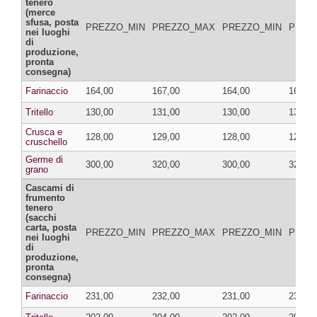
tenero
(merce
sfusa, posta
PREZZO_MIN
PREZZO_MAX
PREZZO_MIN
PREZ
nei luoghi
di
produzione,
pronta
consegna)
Farinaccio
164,00
167,00
164,00
167,00
Tritello
130,00
131,00
130,00
131,00
Crusca e
128,00
129,00
128,00
129,00
cruschello
Germe di
300,00
320,00
300,00
320,00
grano
Cascami di
frumento
tenero
(sacchi
carta, posta
PREZZO_MIN
PREZZO_MAX
PREZZO_MIN
PREZ
nei luoghi
di
produzione,
pronta
consegna)
Farinaccio
231,00
232,00
231,00
232,00