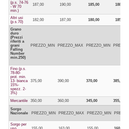
(p.s. 74-76
187,00
190,00
185,00
188,00
- W 70
min.)
Altri usi
182,00
187,00
180,00
185,00
(p.s.70)
Grano
duro
(Prezzi
riferiti a
grani
PREZZO_MIN
PREZZO_MAX
PREZZO_MIN
PREZZO
Falling
Number
min.250)
Fino (p.s.
78-80-
prot. min.
13- bianca
375,00
390,00
370,00
385,00
15%-
spezz. 2-
3%)
Mercantile
350,00
360,00
345,00
355,00
Sorgo
Nazionale
PREZZO_MIN
PREZZO_MAX
PREZZO_MIN
PREZZ
Sorgo per
uso
155,00
163,00
155,00
160,00