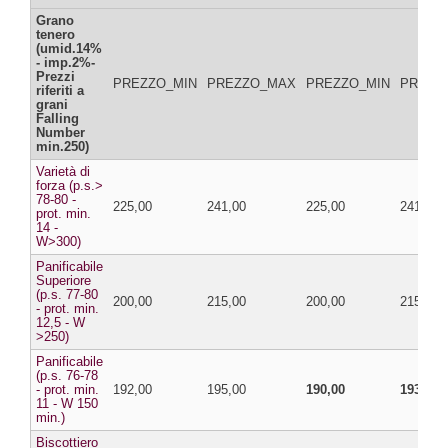
Grano
tenero
(umid.14%
- imp.2%-
Prezzi
PREZZO_MIN
PREZZO_MAX
PREZZO_MIN
PREZZ
riferiti a
grani
Falling
Number
min.250)
Varietà di
forza (p.s.>
78-80 -
225,00
241,00
225,00
241,00
prot. min.
14 -
W>300)
Panificabile
Superiore
(p.s. 77-80
200,00
215,00
200,00
215,00
- prot. min.
12,5 - W
>250)
Panificabile
(p.s. 76-78
- prot. min.
192,00
195,00
190,00
193,00
11 - W 150
min.)
Biscottiero