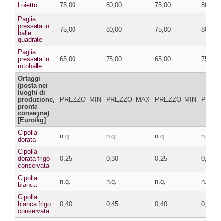
Loietto
75,00
80,00
75,00
80,00
Paglia
pressata in
75,00
80,00
75,00
80,00
balle
quadrate
Paglia
pressata in
65,00
75,00
65,00
75,00
rotoballe
Ortaggi
(posta nei
luoghi di
produzione,
PREZZO_MIN
PREZZO_MAX
PREZZO_MIN
PREZ
pronta
consegna)
[Euro/kg]
Cipolla
n.q.
n.q.
n.q.
n.q.
dorata
Cipolla
dorata frigo
0,25
0,30
0,25
0,30
conservata
Cipolla
n.q.
n.q.
n.q.
n.q.
bianca
Cipolla
bianca frigo
0,40
0,45
0,40
0,45
conservata