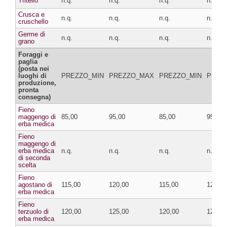
Tritello
n.q.
n.q.
n.q.
n.q.
Crusca e
n.q.
n.q.
n.q.
n.q.
cruschello
Germe di
n.q.
n.q.
n.q.
n.q.
grano
Foraggi e
paglia
(posta nei
luoghi di
PREZZO_MIN
PREZZO_MAX
PREZZO_MIN
PREZ
produzione,
pronta
consegna)
Fieno
maggengo di
85,00
95,00
85,00
95,00
erba medica
Fieno
maggengo di
erba medica
n.q.
n.q.
n.q.
n.q.
di seconda
scelta
Fieno
agostano di
115,00
120,00
115,00
120,00
erba medica
Fieno
terzuolo di
120,00
125,00
120,00
125,00
erba medica