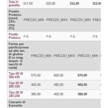
Soia in
317,00
320,00
312,00
315,00
granella
Pisello
Proteico
(umid.
PREZZO_MIN
PREZZO_MAX
PREZZO_MIN
PREZZO_
14%-
imp.
2%)
Pisello
n.q.
n.q.
n.q.
n.q.
Proteico
Farine per
panificazione
ad alto ten.
di glutine
PREZZO_MIN
PREZZO_MAX
PREZZO_MIN
PRE
(f.co mag.
acquir. in
sacchi di
carta)
Tipo 00 W
575,00
600,00
570,00
595,
380-430
Tipo 00 W
465,00
490,00
460,00
485,
280-330
Tipo 00 W
385,00
405,00
380,00
400,
180-200
Cascami di
frumento