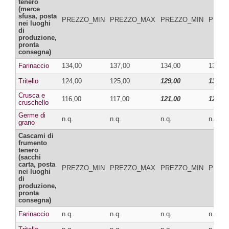
tenero
(merce
sfusa, posta
PREZZO_MIN
PREZZO_MAX
PREZZO_MIN
PREZ
nei luoghi
di
produzione,
pronta
consegna)
Farinaccio
134,00
137,00
134,00
137,00
Tritello
124,00
125,00
129,00
130,00
Crusca e
116,00
117,00
121,00
122,00
cruschello
Germe di
n.q.
n.q.
n.q.
n.q.
grano
Cascami di
frumento
tenero
(sacchi
carta, posta
PREZZO_MIN
PREZZO_MAX
PREZZO_MIN
PREZ
nei luoghi
di
produzione,
pronta
consegna)
Farinaccio
n.q.
n.q.
n.q.
n.q.