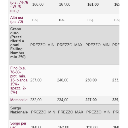
(p.s. 74-76
166,00
167,00
161,00
162,00
- W 70
min.)
Altri usi
n.q.
n.q.
n.q.
n.q.
(p.s.70)
Grano
duro
(Prezzi
riferiti a
grani
PREZZO_MIN
PREZZO_MAX
PREZZO_MIN
PREZZO
Falling
Number
min.250)
Fino (p.s.
78-80-
prot. min.
13- bianca
237,00
240,00
230,00
233,00
15%-
spezz. 2-
3%)
Mercantile
232,00
234,00
227,00
229,00
Sorgo
Nazionale
PREZZO_MIN
PREZZO_MAX
PREZZO_MIN
PREZZ
Sorgo per
uso
160,00
162,00
158,00
160,00