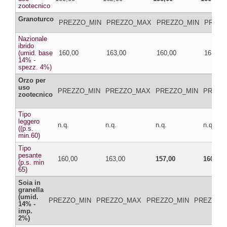
zootecnico
Granoturco
PREZZO_MIN
PREZZO_MAX
PREZZO_MIN
PREZZ
Nazionale
ibrido
(umid. base
160,00
163,00
160,00
163,00
14% -
spezz. 4%)
Orzo per
uso
PREZZO_MIN
PREZZO_MAX
PREZZO_MIN
PREZZ
zootecnico
Tipo
leggero
n.q.
n.q.
n.q.
n.q.
((p.s.
min.60)
Tipo
pesante
160,00
163,00
157,00
160,00
(p.s. min
65)
Soia in
granella
(umid.
PREZZO_MIN
PREZZO_MAX
PREZZO_MIN
PREZZO_
14% -
imp.
2%)