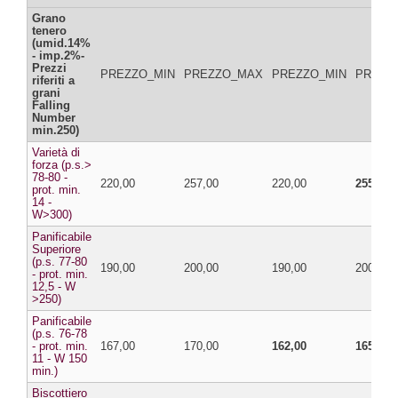
Grano
tenero
(umid.14%
- imp.2%-
Prezzi
PREZZO_MIN
PREZZO_MAX
PREZZO_MIN
PREZZ
riferiti a
grani
Falling
Number
min.250)
Varietà di
forza (p.s.>
78-80 -
220,00
257,00
220,00
255,00
prot. min.
14 -
W>300)
Panificabile
Superiore
(p.s. 77-80
190,00
200,00
190,00
200,00
- prot. min.
12,5 - W
>250)
Panificabile
(p.s. 76-78
- prot. min.
167,00
170,00
162,00
165,00
11 - W 150
min.)
Biscottiero