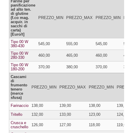
Farine per
panificazione
ad alto ten.
di glutine
(f.co mag.
PREZZO_MIN
PREZZO_MAX
PREZZO_MIN
PRE
acquir. in
sacchi di
carta)
[Euro/t]
Tipo 00 W
545,00
555,00
545,00
555,
380-430
Tipo 00 W
460,00
465,00
460,00
465,
280-330
Tipo 00 W
370,00
380,00
370,00
380,
180-200
Cascami
di
frumento
PREZZO_MIN
PREZZO_MAX
PREZZO_MIN
PREZZO
tenero
(merce
sfusa)
Farinaccio
138,00
139,00
138,00
139,00
Tritello
132,00
133,00
123,00
124,00
Crusca e
126,00
127,00
118,00
119,00
cruschello