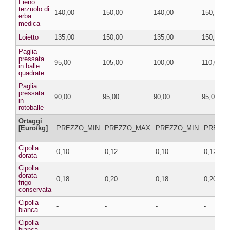
Fieno
terzuolo di
140,00
150,00
140,00
150,00
erba
medica
Loietto
135,00
150,00
135,00
150,00
Paglia
pressata
95,00
105,00
100,00
110,00
in balle
quadrate
Paglia
pressata
90,00
95,00
90,00
95,00
in
rotoballe
Ortaggi
[Euro/kg]
PREZZO_MIN
PREZZO_MAX
PREZZO_MIN
PREZZ
Cipolla
0,10
0,12
0,10
0,12
dorata
Cipolla
dorata
0,18
0,20
0,18
0,20
frigo
conservata
Cipolla
-
-
-
-
bianca
Cipolla
bianca