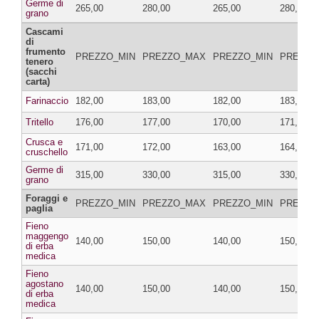
Germe di
265,00
280,00
265,00
280,00
grano
Cascami
di
frumento
PREZZO_MIN
PREZZO_MAX
PREZZO_MIN
PREZZO
tenero
(sacchi
carta)
Farinaccio
182,00
183,00
182,00
183,00
Tritello
176,00
177,00
170,00
171,00
Crusca e
171,00
172,00
163,00
164,00
cruschello
Germe di
315,00
330,00
315,00
330,00
grano
Foraggi e
PREZZO_MIN
PREZZO_MAX
PREZZO_MIN
PREZZO
paglia
Fieno
maggengo
140,00
150,00
140,00
150,00
di erba
medica
Fieno
agostano
140,00
150,00
140,00
150,00
di erba
medica