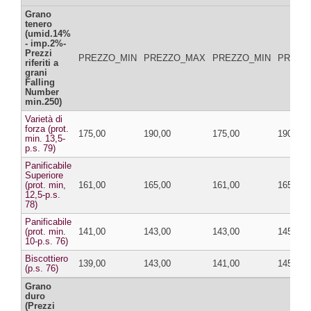
Grano
tenero
(umid.14%
- imp.2%-
Prezzi
PREZZO_MIN
PREZZO_MAX
PREZZO_MIN
PREZZ
riferiti a
grani
Falling
Number
min.250)
Varietà di
forza (prot.
175,00
190,00
175,00
190,00
min. 13,5-
p.s. 79)
Panificabile
Superiore
(prot. min,
161,00
165,00
161,00
165,00
12,5-p.s.
78)
Panificabile
(prot. min.
141,00
143,00
143,00
145,00
10-p.s. 76)
Biscottiero
139,00
143,00
141,00
145,00
(p.s. 76)
Grano
duro
(Prezzi