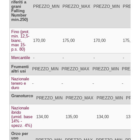
riferiti a
grani
PREZZO_MIN
PREZZO_MAX
PREZZO_MIN
PREZZO
Falling
Number
min.250)
Fino (prot.
min. 12,5-
bianc,
170,00
175,00
170,00
175,00
max 15-
p.s. 80)
Mercantile
-
-
-
-
Frumenti
PREZZO_MIN
PREZZO_MAX
PREZZO_MIN
PREZZO
altri usi
Nazionale
tenero e
-
-
-
-
duro
Granoturco
PREZZO_MIN
PREZZO_MAX
PREZZO_MIN
PREZZ
Nazionale
ibrido
(umid. base
134,00
135,00
134,00
135,00
14% -
spezz. 4%)
Orzo per
uso