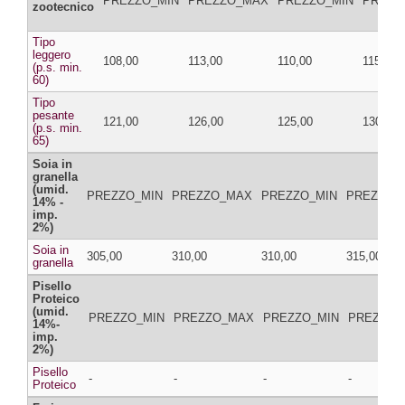
PREZZO_MIN
PREZZO_MAX
PREZZO_MIN
PREZZ
zootecnico
Tipo
leggero
108,00
113,00
110,00
115,00
(p.s. min.
60)
Tipo
pesante
121,00
126,00
125,00
130,00
(p.s. min.
65)
Soia in
granella
(umid.
PREZZO_MIN
PREZZO_MAX
PREZZO_MIN
PREZZO_
14% -
imp.
2%)
Soia in
305,00
310,00
310,00
315,00
granella
Pisello
Proteico
(umid.
PREZZO_MIN
PREZZO_MAX
PREZZO_MIN
PREZZO_
14%-
imp.
2%)
Pisello
-
-
-
-
Proteico