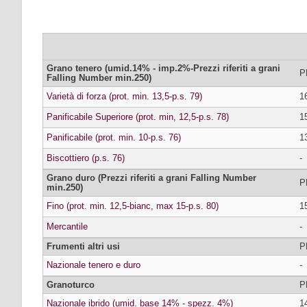
Grano tenero (umid.14% - imp.2%-Prezzi riferiti a grani
P
Falling Number min.250)
Varietà di forza (prot. min. 13,5-p.s. 79)
1
Panificabile Superiore (prot. min, 12,5-p.s. 78)
1
Panificabile (prot. min. 10-p.s. 76)
1
Biscottiero (p.s. 76)
-
Grano duro (Prezzi riferiti a grani Falling Number
P
min.250)
Fino (prot. min. 12,5-bianc, max 15-p.s. 80)
1
Mercantile
-
Frumenti altri usi
P
Nazionale tenero e duro
-
Granoturco
P
Nazionale ibrido (umid. base 14% - spezz. 4%)
1