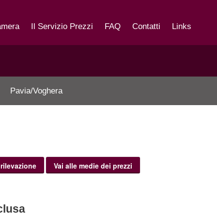
amera
Il Servizio Prezzi
FAQ
Contatti
Links
Pavia/Voghera
 rilevazione
Vai alle medie dei prezzi
sclusa