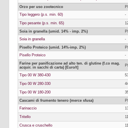
Orzo per uso zootecnico
P
Tipo leggero (p.s. min. 60)
-
Tipo pesante (p.s. min. 65)
1
Soia in granella (umid. 14% - imp. 2%)
P
Soia in granella
-
Pisello Proteico (umid. 14%-imp. 2%)
P
Pisello Proteico
-
Farine per panificazione ad alto ten. di glutine (f.co mag.
P
acquir. in sacchi di carta) [Euro/t]
Tipo 00 W 380-430
5
Tipo 00 W 280-330
4
Tipo 00 W 180-200
3
Cascami di frumento tenero (merce sfusa)
P
Farinaccio
1
Tritello
1
Crusca e cruschello
1