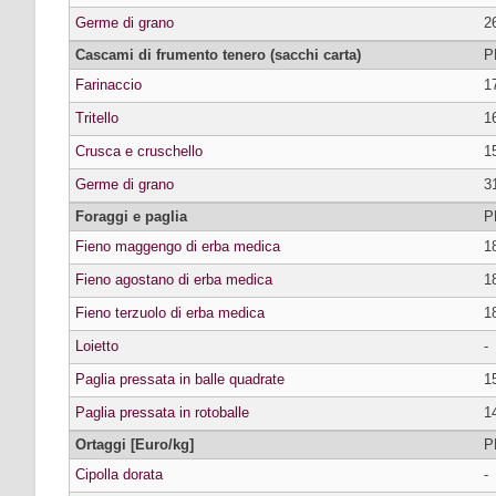
Germe di grano
2
Cascami di frumento tenero (sacchi carta)
P
Farinaccio
1
Tritello
1
Crusca e cruschello
1
Germe di grano
3
Foraggi e paglia
P
Fieno maggengo di erba medica
1
Fieno agostano di erba medica
1
Fieno terzuolo di erba medica
1
Loietto
-
Paglia pressata in balle quadrate
1
Paglia pressata in rotoballe
1
Ortaggi [Euro/kg]
P
Cipolla dorata
-