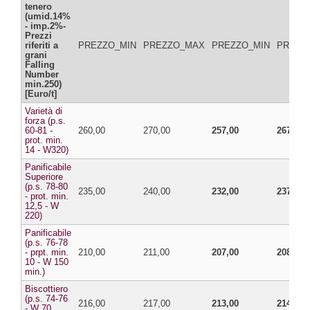
tenero
(umid.14%
- imp.2%-
Prezzi
riferiti a
PREZZO_MIN
PREZZO_MAX
PREZZO_MIN
PREZZ
grani
Falling
Number
min.250)
[Euro/t]
Varietà di
forza (p.s.
60-81 -
260,00
270,00
257,00
267,00
prot. min.
14 - W320)
Panificabile
Superiore
(p.s. 78-80
235,00
240,00
232,00
237,00
- prot. min.
12,5 - W
220)
Panificabile
(p.s. 76-78
- prpt. min.
210,00
211,00
207,00
208,00
10 - W 150
min.)
Biscottiero
(p.s. 74-76
216,00
217,00
213,00
214,00
- W 70