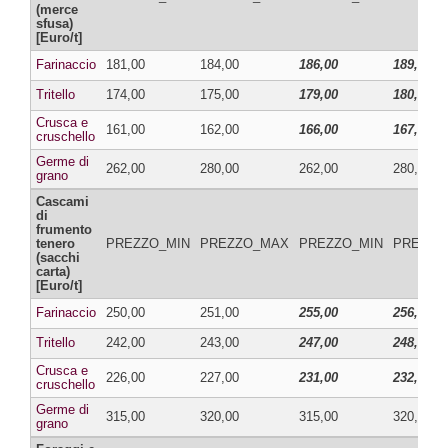
(merce
sfusa)
[Euro/t]
Farinaccio
181,00
184,00
186,00
189,00
Tritello
174,00
175,00
179,00
180,00
Crusca e
161,00
162,00
166,00
167,00
cruschello
Germe di
262,00
280,00
262,00
280,00
grano
Cascami
di
frumento
tenero
PREZZO_MIN
PREZZO_MAX
PREZZO_MIN
PREZZO
(sacchi
carta)
[Euro/t]
Farinaccio
250,00
251,00
255,00
256,00
Tritello
242,00
243,00
247,00
248,00
Crusca e
226,00
227,00
231,00
232,00
cruschello
Germe di
315,00
320,00
315,00
320,00
grano