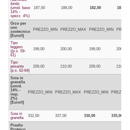
ibrido
(umid. base
187,00
188,00
182,00
183,00
14% -
spezz. 4%)
Orzo per
uso
PREZZO_MIN
PREZZO_MAX
PREZZO_MIN
PREZZ
zootecnico
[Euro/t]
Tipo
leggero
199,00
200,00
199,00
200,00
((p.s. 59-
61)
Tipo
pesante
209,00
210,00
209,00
210,00
(p.s. 62-64)
Soia in
granella
(umid.
14% -
PREZZO_MIN
PREZZO_MAX
PREZZO_MIN
PREZZO_
imp.
2%)
[Euro/t]
Soia in
332,00
337,00
330,00
335,00
granella
Pisello
Proteico