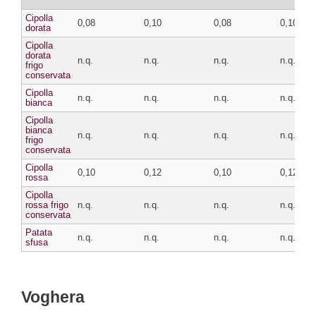
Cipolla
0,08
0,10
0,08
0,10
dorata
Cipolla
dorata
n.q.
n.q.
n.q.
n.q.
frigo
conservata
Cipolla
n.q.
n.q.
n.q.
n.q.
bianca
Cipolla
bianca
n.q.
n.q.
n.q.
n.q.
frigo
conservata
Cipolla
0,10
0,12
0,10
0,12
rossa
Cipolla
rossa frigo
n.q.
n.q.
n.q.
n.q.
conservata
Patata
n.q.
n.q.
n.q.
n.q.
sfusa
Voghera