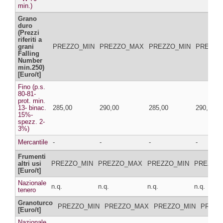
min.)
Grano
duro
(Prezzi
riferiti a
grani
PREZZO_MIN
PREZZO_MAX
PREZZO_MIN
PREZZO
Falling
Number
min.250)
[Euro/t]
Fino (p.s.
80-81-
prot. min.
13- binac.
285,00
290,00
285,00
290,00
15%-
spezz. 2-
3%)
Mercantile
-
-
-
-
Frumenti
altri usi
PREZZO_MIN
PREZZO_MAX
PREZZO_MIN
PREZZO
[Euro/t]
Nazionale
n.q.
n.q.
n.q.
n.q.
tenero
Granoturco
PREZZO_MIN
PREZZO_MAX
PREZZO_MIN
PREZZ
[Euro/t]
Nazionale