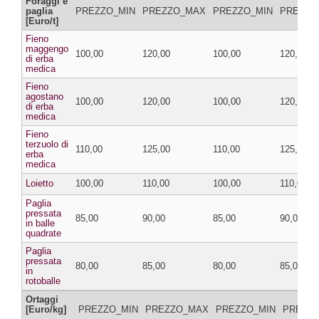
Foraggi e
paglia
PREZZO_MIN
PREZZO_MAX
PREZZO_MIN
PREZZO
[Euro/t]
Fieno
maggengo
100,00
120,00
100,00
120,00
di erba
medica
Fieno
agostano
100,00
120,00
100,00
120,00
di erba
medica
Fieno
terzuolo di
110,00
125,00
110,00
125,00
erba
medica
Loietto
100,00
110,00
100,00
110,00
Paglia
pressata
85,00
90,00
85,00
90,00
in balle
quadrate
Paglia
pressata
80,00
85,00
80,00
85,00
in
rotoballe
Ortaggi
[Euro/kg]
PREZZO_MIN
PREZZO_MAX
PREZZO_MIN
PREZZ