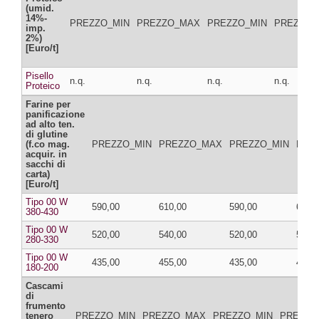
(umid.
14%-
PREZZO_MIN
PREZZO_MAX
PREZZO_MIN
PREZZO_
imp.
2%)
[Euro/t]
Pisello
n.q.
n.q.
n.q.
n.q.
Proteico
Farine per
panificazione
ad alto ten.
di glutine
(f.co mag.
PREZZO_MIN
PREZZO_MAX
PREZZO_MIN
PRE
acquir. in
sacchi di
carta)
[Euro/t]
Tipo 00 W
590,00
610,00
590,00
610,
380-430
Tipo 00 W
520,00
540,00
520,00
540,
280-330
Tipo 00 W
435,00
455,00
435,00
455,
180-200
Cascami
di
frumento
tenero
PREZZO_MIN
PREZZO_MAX
PREZZO_MIN
PREZZO